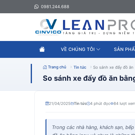
0981.244.688
VỀ CHÚNG TÔI
SẢN PHẨ
Trang chủ
Tin tức
So sánh xe đẩy đồ ăn 
So sánh xe đẩy đồ ăn bằn
21/04/2025
Tin tức
4 phút đọc
84 lượt xe
Trong các nhà hàng, khách sạn, bếp