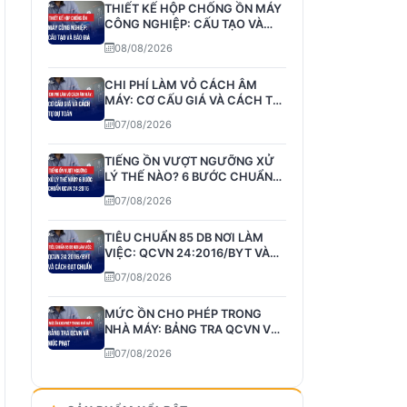
THIẾT KẾ HỘP CHỐNG ỒN MÁY
CÔNG NGHIỆP: CẤU TẠO VÀ
BÁO GIÁ
08/08/2026
CHI PHÍ LÀM VỎ CÁCH ÂM
MÁY: CƠ CẤU GIÁ VÀ CÁCH TỰ
DỰ TOÁN
07/08/2026
TIẾNG ỒN VƯỢT NGƯỠNG XỬ
LÝ THẾ NÀO? 6 BƯỚC CHUẨN
QCVN 24:2016
07/08/2026
TIÊU CHUẨN 85 DB NƠI LÀM
VIỆC: QCVN 24:2016/BYT VÀ
CÁCH ĐẠT CHUẨN
07/08/2026
MỨC ỒN CHO PHÉP TRONG
NHÀ MÁY: BẢNG TRA QCVN VÀ
MỨC PHẠT
07/08/2026