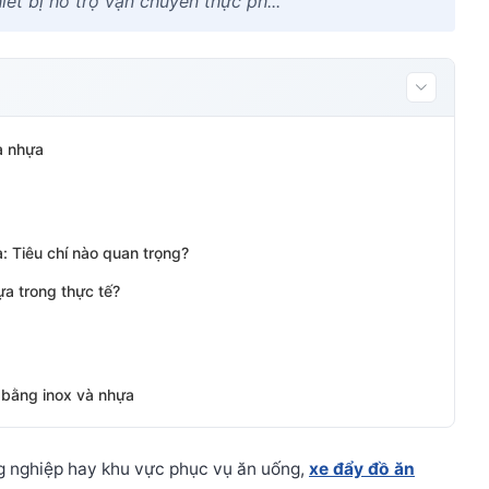
ết bị hỗ trợ vận chuyển thực ph...
à nhựa
: Tiêu chí nào quan trọng?
a trong thực tế?
 bằng inox và nhựa
g nghiệp hay khu vực phục vụ ăn uống,
xe đẩy đồ ăn