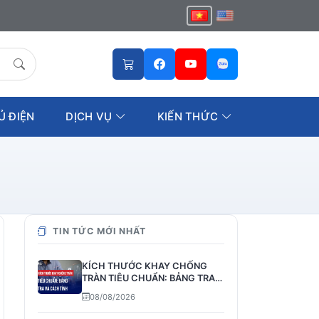
Ủ ĐIỆN
DỊCH VỤ
KIẾN THỨC
TIN TỨC MỚI NHẤT
KÍCH THƯỚC KHAY CHỐNG
TRÀN TIÊU CHUẨN: BẢNG TRA
VÀ CÁCH TÍNH
08/08/2026