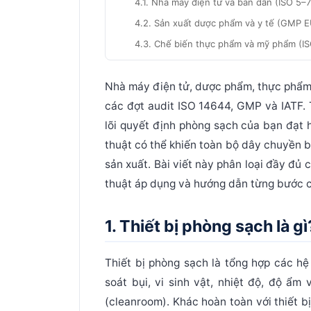
4.1. Nhà máy điện tử và bán dẫn (ISO 5–7
4.2. Sản xuất dược phẩm và y tế (GMP 
4.3. Chế biến thực phẩm và mỹ phẩm (I
4.4. Cơ khí chính xác và quang học (ISO 
Nhà máy điện tử, dược phẩm, thực phẩm 
5. Cách chọn thiết bị phòng sạch đúng.
các đợt audit ISO 14644, GMP và IATF.
Bước 1: Xác định cấp ISO yêu cầu và ngàn
lõi quyết định phòng sạch của bạn đạt h
Bước 2: Tính toán số lượng FFU cần thiế
thuật có thể khiến toàn bộ dây chuyền b
Bước 3: Xác định vị trí và loại passbox 
sản xuất. Bài viết này phân loại đầy đủ 
Bước 4: Chọn vật liệu bề mặt nội thất t
thuật áp dụng và hướng dẫn từng bước c
Bước 5: Yêu cầu đầy đủ hồ sơ kỹ thuật, 
6. Cinvico. Sản xuất thiết bị phòng sạch
1. Thiết bị phòng sạch là gì
7. Câu hỏi thường gặp về thiết bị phòng
Thiết bị phòng sạch
là tổng hợp các hệ
Kết luận
soát bụi, vi sinh vật, nhiệt độ, độ ẩm
(cleanroom). Khác hoàn toàn với thiết b