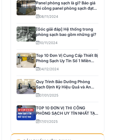
Panel phòng sạch là gì? Báo giá
thi công panel phòng sạch đạt
chu...
08/11/2024
[Góc giải đáp] Hệ thống trong
phòng sạch bao gồm những gì?
10/11/2024
Top 10 Đơn Vị Cung Cấp Thiết Bị
Phòng Sạch Uy Tín Số 1 Miền
Bắc
04/12/2024
Quy Trình Bảo Dưỡng Phòng
Sạch Định Kỳ Hiệu Quả và An
Toàn
07/01/2025
TOP 10 ĐƠN VỊ THI CÔNG
PHÒNG SẠCH UY TÍN NHẤT TẠI
VIỆT NAM
17/01/2025