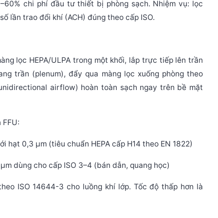
–60% chi phí đầu tư thiết bị phòng sạch. Nhiệm vụ: lọc
số lần trao đổi khí (ACH) đúng theo cấp ISO.
màng lọc HEPA/ULPA trong một khối, lắp trực tiếp lên trần
ang trần (plenum), đẩy qua màng lọc xuống phòng theo
unidirectional airflow) hoàn toàn sạch ngay trên bề mặt
n FFU:
i hạt 0,3 μm (tiêu chuẩn HEPA cấp H14 theo EN 1822)
 μm dùng cho cấp ISO 3–4 (bán dẫn, quang học)
heo ISO 14644-3 cho luồng khí lớp. Tốc độ thấp hơn là