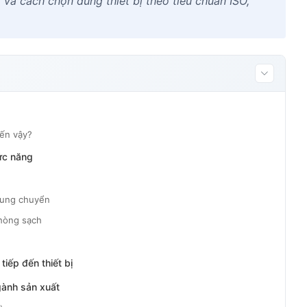
và cách chọn đúng thiết bị theo tiêu chuẩn ISO,
đến vậy?
hức năng
trung chuyển
phòng sạch
tiếp đến thiết bị
gành sản xuất