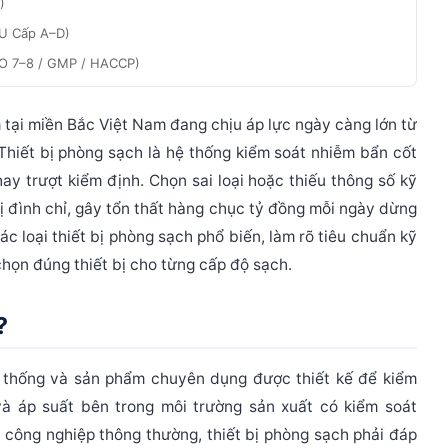
)
EU Cấp A–D)
SO 7–8 / GMP / HACCP)
6–7)
tại miền Bắc Việt Nam đang chịu áp lực ngày càng lớn từ
 5 bước không thể bỏ qua
Thiết bị phòng sạch
là hệ thống kiểm soát nhiễm bẩn cốt
h sản xuất trước khi chọn bất kỳ thiết bị nào
ay trượt kiểm định. Chọn sai loại hoặc thiếu thông số kỹ
t theo diện tích và ACH
ị đình chỉ, gây tổn thất hàng chục tỷ đồng mỗi ngày dừng
+ air shower theo sơ đồ phân vùng
các loại
thiết bị phòng sạch
phổ biến, làm rõ tiêu chuẩn kỹ
heo ngành, không được thỏa hiệp
họn đúng thiết bị cho từng cấp độ sạch.
đây là điều kiện, không phải yêu cầu thêm
 tại miền Bắc Việt Nam
?
 sạch
 thống và sản phẩm chuyên dụng được thiết kế để kiểm
 và áp suất bên trong môi trường sản xuất có kiểm soát
ị công nghiệp thông thường, thiết bị phòng sạch phải đáp