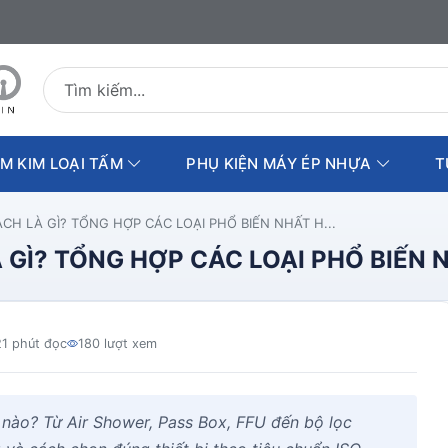
Tìm kiếm sản phẩm
M KIM LOẠI TẤM
PHỤ KIỆN MÁY ÉP NHỰA
T
ẠCH LÀ GÌ? TỔNG HỢP CÁC LOẠI PHỔ BIẾN NHẤT H...
 GÌ? TỔNG HỢP CÁC LOẠI PHỔ BIẾN 
21 phút đọc
180 lượt xem
 nào? Từ Air Shower, Pass Box, FFU đến bộ lọc