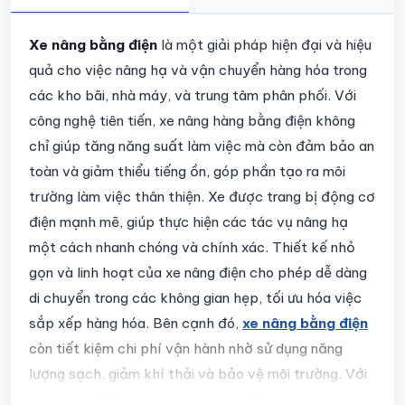
Chi tiết sản phẩm
Xe nâng bằng điện
là một giải pháp hiện đại và hiệu
quả cho việc nâng hạ và vận chuyển hàng hóa trong
các kho bãi, nhà máy, và trung tâm phân phối. Với
công nghệ tiên tiến, xe nâng hàng bằng điện không
chỉ giúp tăng năng suất làm việc mà còn đảm bảo an
toàn và giảm thiểu tiếng ồn, góp phần tạo ra môi
trường làm việc thân thiện. Xe được trang bị động cơ
điện mạnh mẽ, giúp thực hiện các tác vụ nâng hạ
một cách nhanh chóng và chính xác. Thiết kế nhỏ
gọn và linh hoạt của xe nâng điện cho phép dễ dàng
di chuyển trong các không gian hẹp, tối ưu hóa việc
sắp xếp hàng hóa. Bên cạnh đó,
xe nâng bằng điện
còn tiết kiệm chi phí vận hành nhờ sử dụng năng
lượng sạch, giảm khí thải và bảo vệ môi trường. Với
những ưu điểm vượt trội, xe nâng bằng điện là lựa