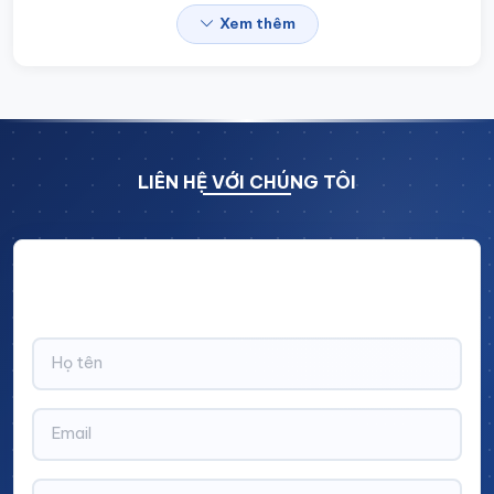
chọn lý tưởng cho các doanh nghiệp muốn nâng cao
Xem thêm
hiệu quả hoạt động và bảo vệ môi trường.
LIÊN HỆ VỚI CHÚNG TÔI
Hãy để lại thông tin và nhận ngay ưu đãi BẤT NGỜ với
CHIẾT KHẤU LÊN TỚI 10% trên tổng giá trị đơn hàng!