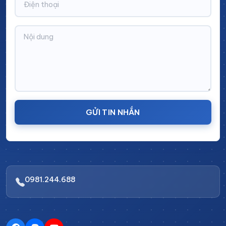
Xe nâng bằng điện
Cấu tạo của xe nâng bằng điện
Xe nâng bằng điện, hay còn gọi là xe đẩy hàng bằng
điện, là một công cụ thiết yếu trong các kho hàng và
trung tâm phân phối, giúp nâng cao hiệu quả và giảm
GỬI TIN NHẮN
bớt sức lao động. Dưới đây là cấu tạo chính của xe
nâng hàng bằng điện:
Động cơ điện (Electric Motor)
:
Xe nâng hàng bằng điện được trang bị động cơ
0981.244.688
điện, thường là động cơ AC hoặc DC, giúp cung
cấp năng lượng cho các hoạt động nâng hạ và
di chuyển. Động cơ này hoạt động êm ái, hiệu