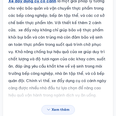
Chi tiết sản phẩm
Xe đẩy dụng cụ có cánh
là một giải pháp lý tưởng
cho việc bảo quản và vận chuyển thực phẩm trong
các bếp công nghiệp, bếp ăn tập thể, và các cơ sở
chế biến thực phẩm lớn. Với thiết kế thêm 2 cánh
cửa, xe đẩy này không chỉ giúp bảo vệ thực phẩm
khỏi bụi bẩn và côn trùng mà còn đảm bảo vệ sinh
an toàn thực phẩm trong suốt quá trình chờ phục
vụ. Khả năng chống bụi hiệu quả của xe giúp duy trì
chất lượng và độ tươi ngon của các khay cơm, suất
ăn, đáp ứng yêu cầu khắt khe về vệ sinh trong môi
trường bếp công nghiệp, nhà ăn tập thể, và cả bếp
quân đội. Chính vì thế, xe đẩy dụng cụ có cánh ngày
càng được nhiều nhà đầu tư lựa chọn để nâng cao
hiệu quả vận hành trong ngành dịch vụ ăn uống.
Xem thêm