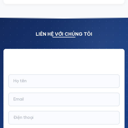
LIÊN HỆ VỚI CHÚNG TÔI
Hãy để lại thông tin và nhận ngay ưu đãi BẤT NGỜ với
CHIẾT KHẤU LÊN TỚI 10% trên tổng giá trị đơn hàng!
Xe đẩy dụng cụ có cánh
Thông tin sản phẩm: