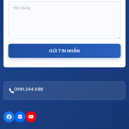
Đơn vị sản xuất:
Cinvico Việt Nam
Vật liệu sản xuất:
Inox không gỉ có độ dài 1mm
Kích thước:
Sản xuất theo yêu cầu
Cấu trúc:
Khung xe Inox + 1 khoang tủ với 2 kệ
lớn + ngăn kéo
GỬI TIN NHẮN
Tay kéo:
trang bị tay kéo được làm bằng Inox hỗ
trợ di chuyển vật dụng
Bánh xe:
Có kích thước và độ dày lớn, chịu tải
trọng cao di chuyển linh hoạt trên mọi bề mặt
0981.244.688
Ngăn kéo có khóa chắc chắn bảo vệ vật dụng
Ưu điểm sản phẩm xe đẩy dụng cụ
có cánh của Cinvico