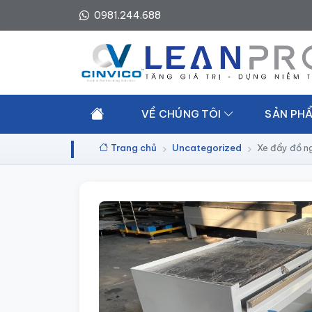
0981.244.688
VỀ CHÚNG TÔI
SẢN PHẨ
Trang chủ
Uncategorized
Xe đẩy đồ n