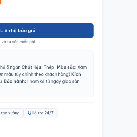
á
Liên hệ báo giá
 và tư vấn miễn phí.
ghề 5 ngăn
Chất liệu:
Thép
Màu sắc:
Xám
ơn màu tùy chỉnh theo khách hàng)
Kích
ầu
Bảo hành:
1 năm kể từ ngày giao sản
 tận xưởng
Hỗ trợ 24/7