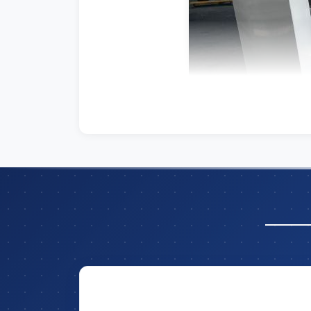
Hãy để lại thông tin và nhận ngay ưu đã
trên tổng giá t