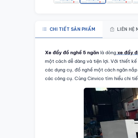
CHI TIẾT SẢN PHẨM
LIÊN HỆ
Chi tiết sản phẩm
Xe đẩy đồ nghề 5 ngăn
là dòng
xe đẩy đ
một cách dễ dàng và tiện lợi. Với thiết k
các dụng cụ, đồ nghề một cách ngăn nắp.
các công cụ. Cùng Cinvico tìm hiểu chi t