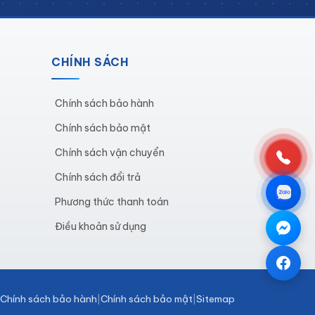
CHÍNH SÁCH
Chính sách bảo hành
ại, tinh tế, phù hợp với nhiều không gian
ử dụng cả về thẩm mỹ lẫn tính năng.
Chính sách bảo mật
ất, giúp việc tổ chức và di chuyển dụng
Chính sách vận chuyển
nh làm việc.
Chính sách đổi trả
ững, chịu lực tốt và khả năng chống va
Phương thức thanh toán
c trong môi trường khắc nghiệt.
Điều khoản sử dụng
các tác động môi trường. Sơn tĩnh điện
ng suốt quá trình sử dụng.
n phẩm vừa chất lượng, vừa bền bỉ, đồng
Chính sách bảo hành
Chính sách bảo mật
Sitemap
|
|