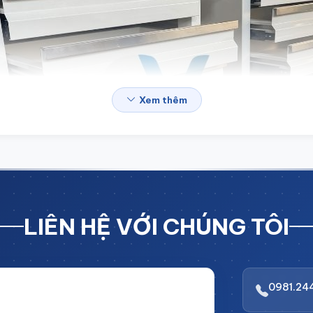
Xem thêm
LIÊN HỆ VỚI CHÚNG TÔI
0981.24
i BẤT NGỜ với CHIẾT KHẤU LÊN TỚI 10%
rị đơn hàng!