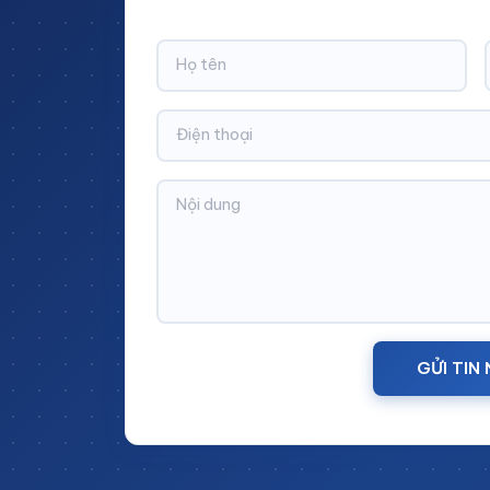
Thông tin chi tiết:
Đơn vị sản xuất:
Cinvico Việt Nam
Vật liệu:
Thép tấm
GỬI TIN
Kích thước:
Sản xuất theo yêu cầu
Số ngăn kéo
: 5 ngăn
Màu sắc:
Xám sơn tĩnh điện