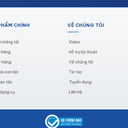
PHẨM CHÍNH
VỀ CHÚNG TÔI
y đồ nghề 5 ngăn
n băng tải
Video
ng và chất lượng
: Xe đẩy đồ nghề 5 ngăn được thiết kế hiện đ
p mắt và cấu trúc chắc chắn, mang lại sự hài lòng cho người s
ể hàng
Hỗ trợ kỹ thuật
t
: Sản phẩm lý tưởng cho đội ngũ bảo trì tại các xưởng sản xu
y hàng
Về chúng tôi
 đẩy giúp tiết kiệm thời gian, giảm bớt sự lộn xộn trong quá trì
ải con lăn
Tin tức
 được chế tạo từ thép tấm chất lượng cao, mang lại độ bền v
ao tác
Tuyển dụng
ể sử dụng lâu dài, không bị biến dạng hay hư hỏng khi làm việ
 dụng cụ
Liên hệ
c phủ lớp sơn tĩnh điện, giúp chống gỉ sét và bảo vệ xe khỏi 
bền đẹp mà còn gia tăng khả năng chịu lực, chống chịu tốt tro
đồ nghề 5 ngăn là sự lựa chọn tối ưu cho những ai cần một sả
 toàn.