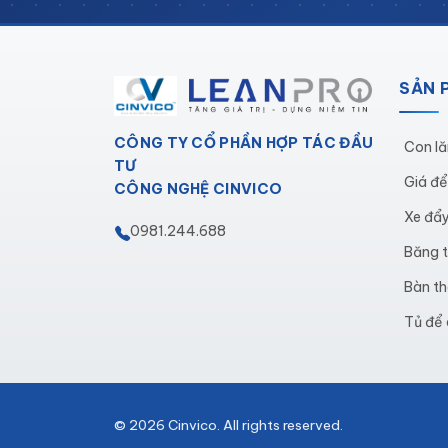
Tay kéo:
Thép tấm chắc chắc
Bánh xe:
Di chuyển linh hoạt
SẢN 
Đặc điểm nổi bật của xe đẩ
CÔNG TY CỔ PHẦN HỢP TÁC ĐẦU
Con lă
Tủ chuyên dụng cao cấp về kiểu dá
TƯ
làm việc chuyên nghiệp. Kiểu dáng đẹ
Giá đ
CÔNG NGHỆ CINVICO
Dùng cho đội bảo trì xưởng sản xuấ
Xe đẩ
0981.244.688
cụ trở nên nhanh chóng và tiện lợi. Xe
Băng t
Tủ được làm bằng thép tấm
: Xe đẩy
Bàn th
đập. Điều này đảm bảo sản phẩm có th
Tủ để
Sơn tĩnh điện chịu lực
: Bề mặt xe đượ
không chỉ tạo ra vẻ ngoài sáng bóng, 
Với những đặc điểm nổi bật trên, xe đẩy 
© 2026 Cinvico. All rights reserved.
thời tạo điều kiện làm việc hiệu quả và an