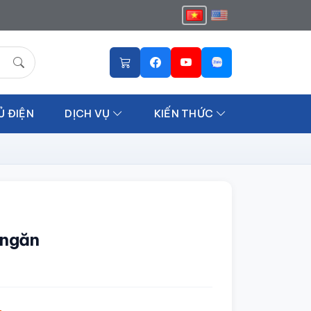
Ủ ĐIỆN
DỊCH VỤ
KIẾN THỨC
 ngăn