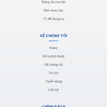
Băng tải con lăn
Bàn thao tác
Tủ để dụng cụ
VỀ CHÚNG TÔI
Video
Hỗ trợ kỹ thuật
Về chúng tôi
Tin tức
Tại sao nên mua tủ để dụng cụ
Tuyển dụng
phòng khuôn tại Cinvico?
Liên hệ
Cinvico
là đơn vị chuyên sản xuất, gia công các sản
phẩm được làm từ vật liệu inox, thép và kinh doanh
CHÍNH SÁCH