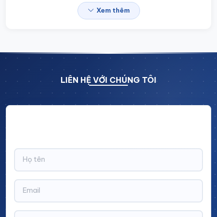
Xem thêm
LIÊN HỆ VỚI CHÚNG TÔI
Hãy để lại thông tin và nhận ngay ưu đãi BẤT NGỜ với
CHIẾT KHẤU LÊN TỚI 10% trên tổng giá trị đơn hàng!
Thông tin chi tiết về sản phẩm:
Đơn vị sản xuất:
Cinvico Việt Nam