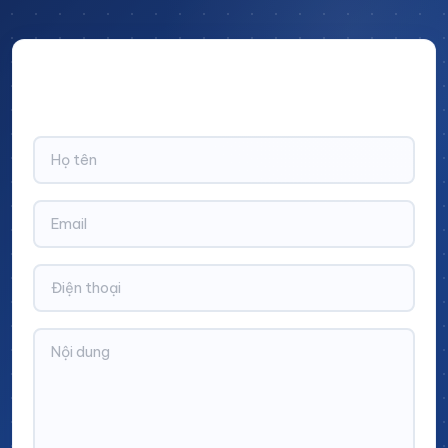
Hãy để lại thông tin và nhận ngay ưu đãi BẤT NGỜ với
CHIẾT KHẤU LÊN TỚI 10% trên tổng giá trị đơn hàng!