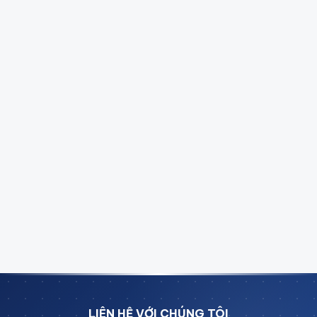
Nhà cách âm máy dập
Enclosure dạng cabin cứng,
bao phủ toàn bộ máy dập cơ học hoặc thủy lực.
Thiết kế có cửa quan sát, cửa bảo trì bản lề nhanh.
Vỏ cách âm máy ép thủy lực
Dạng panel tháo lắp
mô-đun, phù hợp khi cần tiếp cận bảo trì máy
thường xuyên.
Hộp chống ồn máy line tự động
Enclosure cho cụm
thiết bị hoặc toàn bộ công đoạn, tích hợp hệ thống
thông gió và cảm biến nhiệt.
LIÊN HỆ VỚI CHÚNG TÔI