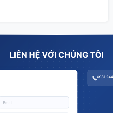
LIÊN HỆ VỚI CHÚNG TÔI
0981.244
i BẤT NGỜ với CHIẾT KHẤU LÊN TỚI 10%
rị đơn hàng!