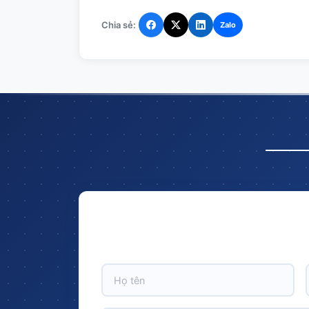
Chia sẻ:
Zalo
Hãy để lại thông tin và nhận ngay ưu đã
trên tổng giá t