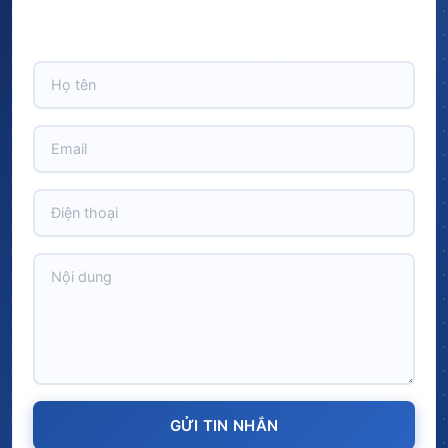
Hãy để lại thông tin và nhận ngay ưu đãi BẤT NGỜ với
CHIẾT KHẤU LÊN TỚI 10% trên tổng giá trị đơn hàng!
GỬI TIN NHẮN