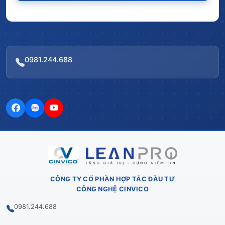
0981.244.688
CÔNG TY CỔ PHẦN HỢP TÁC ĐẦU TƯ
CÔNG NGHỆ CINVICO
0981.244.688