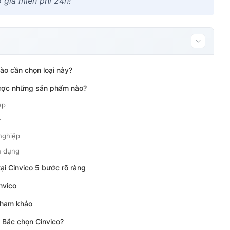
 giá miễn phí 24h!
nào cần chọn loại này?
 được những sản phẩm nào?
ệp
ử
nghiệp
n dụng
tại Cinvico 5 bước rõ ràng
nvico
 tham khảo
 Bắc chọn Cinvico?