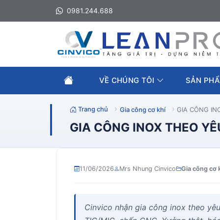
0981.244.688
VỀ CHÚNG TÔI
SẢN PHẨ
Trang chủ
Gia công cơ khí
GIA CÔNG IN
GIA CÔNG INOX THEO YÊU
11/06/2026
Mrs Nhung Cinvico
Gia công cơ 
Cinvico nhận gia công inox theo yê