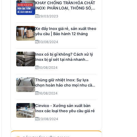
KHAY CHỐNG TRÀN HÓA CHẤT
INOX: PHÂN LOẠI, THÔNG SỐ,
CÁCH CHỌN MUA
29/03/2023
Xe đẩy Inox giá rẻ, sản xuất theo
yêu cầu | Bảo hành 12 tháng
03/08/2024
Inox có bị gỉ không? Cách xử lý
Inox bị gỉ sét tại nhà nhanh
chón...
10/08/2024
Thùng giữ nhiệt Inox: Sự lựa
chọn hoàn hảo cho mọi nhu cầu
bảo qu...
16/08/2024
Cinvico - Xưởng sản xuất bàn
Inox các loại theo yêu cầu giá rẻ
23/08/2024