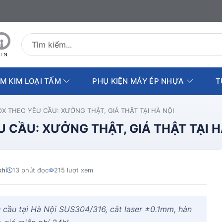
Tìm kiếm sản phẩm
M KIM LOẠI TẤM
PHỤ KIỆN MÁY ÉP NHỰA
T
OX THEO YÊU CẦU: XƯỞNG THẬT, GIÁ THẬT TẠI HÀ NỘI
 CẦU: XƯỞNG THẬT, GIÁ THẬT TẠI H
khí
13 phút đọc
215 lượt xem
u cầu tại Hà Nội SUS304/316, cắt laser ±0.1mm, hàn