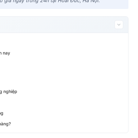
o giá ngay trong 24h tại Hoài Đức, Hà Nội.
n nay
ng nghiệp
ng
 hàng?