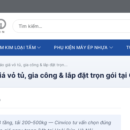
Tìm kiếm sản phẩm
M KIM LOẠI TẤM
PHỤ KIỆN MÁY ÉP NHỰA
T
o giá vỏ tủ, gia công & lắp đặt trọn...
á vỏ tủ, gia công & lắp đặt trọn gói tại
m
 3 tầng, tải 200–500kg — Cinvico tư vấn chọn đúng