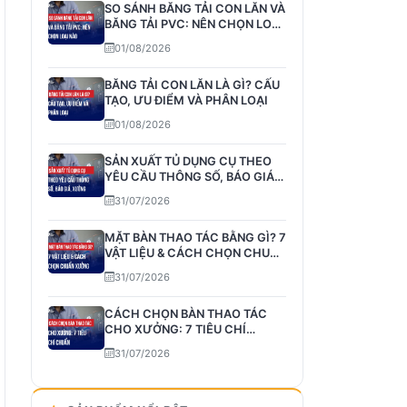
SO SÁNH BĂNG TẢI CON LĂN VÀ
BĂNG TẢI PVC: NÊN CHỌN LOẠI
NÀO
01/08/2026
BĂNG TẢI CON LĂN LÀ GÌ? CẤU
TẠO, ƯU ĐIỂM VÀ PHÂN LOẠI
01/08/2026
SẢN XUẤT TỦ DỤNG CỤ THEO
YÊU CẦU THÔNG SỐ, BÁO GIÁ,
XƯỞNG
31/07/2026
MẶT BÀN THAO TÁC BẰNG GÌ? 7
VẬT LIỆU & CÁCH CHỌN CHUẨN
XƯỞNG
31/07/2026
CÁCH CHỌN BÀN THAO TÁC
CHO XƯỞNG: 7 TIÊU CHÍ
CHUẨN
31/07/2026