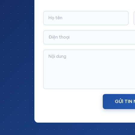
Thông tin sản phẩm:
GỬI TIN
Đơn vị sản xuất:
Cinvico Việt Nam
Vật liệu:
Khung thép tấm không gỉ + N
Kích thước:
Sản xuất theo yêu cầu
Số ngăn:
20 ngăn kích thước bằng n