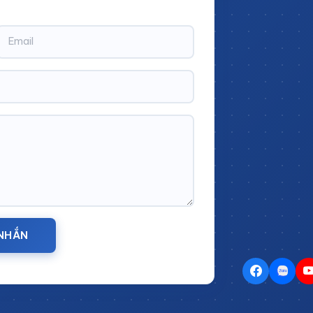
Tủ đựng bảng mạch PCB
 NHẮN
găn kéo làm bằng Inox chất lượng cao
hau