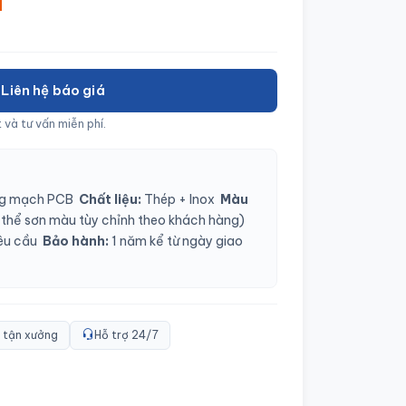
á
Liên hệ báo giá
 và tư vấn miễn phí.
ng mạch PCB
Chất liệu:
Thép + Inox
Màu
thể sơn màu tùy chỉnh theo khách hàng)
êu cầu
Bảo hành:
1 năm kể từ ngày giao
 tận xưởng
Hỗ trợ 24/7