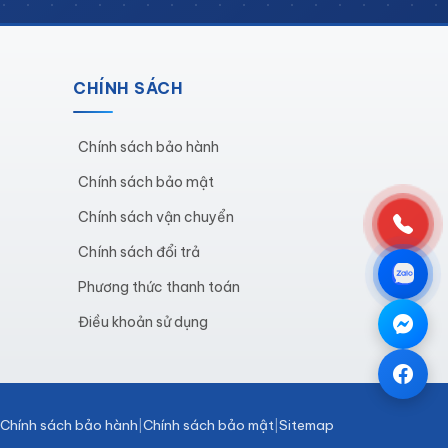
CHÍNH SÁCH
Chính sách bảo hành
Chính sách bảo mật
iện điện tử khỏi các yếu tố môi trường
Chính sách vận chuyển
Chính sách đổi trả
 chịu lực tốt và độ bền cao, đảm bảo
Phương thức thanh toán
Điều khoản sử dụng
ảng mạch khác nhau.
ởng sản xuất, giúp tiết kiệm thời gian
Chính sách bảo hành
Chính sách bảo mật
Sitemap
 hiệu quả.
|
|