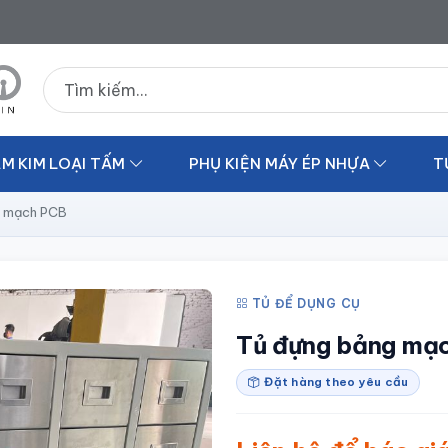
Tìm kiếm sản phẩm
M KIM LOẠI TẤM
PHỤ KIỆN MÁY ÉP NHỰA
T
g mạch PCB
TỦ ĐỂ DỤNG CỤ
Tủ đựng bảng mạ
Đặt hàng theo yêu cầu