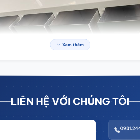
Xem thêm
LIÊN HỆ VỚI CHÚNG TÔI
0981.24
i BẤT NGỜ với CHIẾT KHẤU LÊN TỚI 10%
rị đơn hàng!