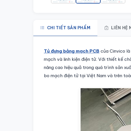
CHI TIẾT SẢN PHẨM
LIÊN HỆ
Chi tiết sản phẩm
Tủ đựng bảng mạch PCB
của Cinvico là
mạch và linh kiện điện tử. Với thiết kế
nâng cao hiệu quả trong quá trình sản x
bo mạch điện tử tại Việt Nam và trên toà