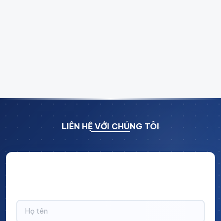
lực tốt, giúp người lao động thực hiện thao tác một
cách nhanh chóng và chính xác hơn.
Đảm bảo an toàn lao động
: Chất liệu bền bỉ, chống
rung lắc, giúp hạn chế tai nạn lao động và nâng cao
tuổi thọ thiết bị.
Đa dạng mẫu mã, đáp ứng nhiều nhu cầu
: Có
nhiều thiết kế khác nhau phù hợp với từng loại hình
công việc, từ lắp ráp, kiểm tra sản phẩm đến gia
công kim loại.
LIÊN HỆ VỚI CHÚNG TÔI
Hãy để lại thông tin và nhận ngay ưu đãi BẤT NGỜ với
CHIẾT KHẤU LÊN TỚI 10% trên tổng giá trị đơn hàng!