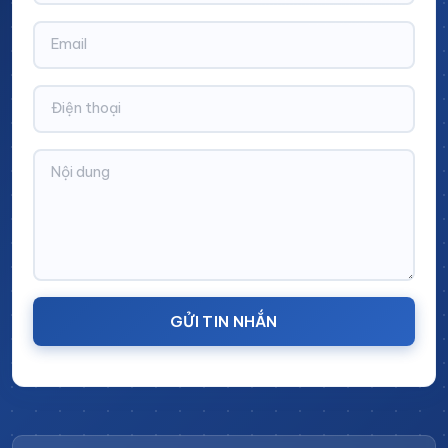
Vật liệu chính để sản xuất bàn thao tác
cơ khí
Các loại
bàn thao tác cơ khí
trên thị trường hiện nay
được chế tạo từ nhiều loại vật liệu khác nhau, đảm bảo
độ bền và phù hợp với từng mục đích sử dụng:
Thép sơn tĩnh điện
: Độ bền cao, chống ăn mòn tốt,
thường được sử dụng trong các xưởng sản xuất
GỬI TIN NHẮN
công nghiệp.
Inox 304
: Chống gỉ sét, dễ vệ sinh, thích hợp với môi
trường đòi hỏi tính vệ sinh cao như sản xuất thực
phẩm hoặc thiết bị y tế.
Nhôm định hình
: Nhẹ, bền, linh hoạt, dễ dàng lắp đặt