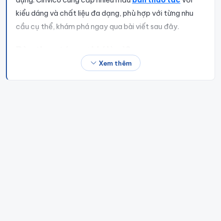
kiểu dáng và chất liệu đa dạng, phù hợp với từng nhu
cầu cụ thể, khám phá ngay qua bài viết sau đây.
Bàn thao tác cơ khí là gì?
Xem thêm
Bàn thao tác cơ khí
là loại bàn được thiết kế chuyên
dụng để hỗ trợ quá trình làm việc trong các xưởng cơ
khí, nhà máy sản xuất linh kiện, khu vực lắp ráp và gia
công kim loại. Bàn thường có kết cấu vững chắc, sử
dụng chất liệu thép, inox hoặc nhôm để đảm bảo độ
bền, chịu lực tốt và chống ăn mòn.
Tùy vào nhu cầu sử
dụng, bàn thao tác cơ khí có thể được trang bị thêm
bánh xe di chuyển, ngăn đựng dụng cụ hoặc bề mặt
chống tĩnh điện để đáp ứng các yêu cầu đặc thù của
từng ngành nghề.