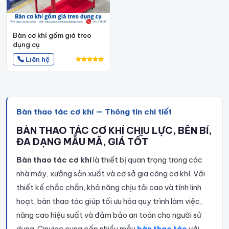
Bàn cơ khí gồm giá treo
dụng cụ
Liên hệ
Bàn thao tác cơ khí — Thông tin chi tiết
BÀN THAO TÁC CƠ KHÍ CHỊU LỰC, BỀN BỈ,
ĐA DẠNG MẪU MÃ, GIÁ TỐT
Bàn thao tác cơ khí
là thiết bị quan trọng trong các
nhà máy, xưởng sản xuất và cơ sở gia công cơ khí. Với
thiết kế chắc chắn, khả năng chịu tải cao và tính linh
hoạt, bàn thao tác giúp tối ưu hóa quy trình làm việc,
nâng cao hiệu suất và đảm bảo an toàn cho người sử
dụng. Cinvico cung cấp nhiều mẫu
bàn thao tác
với