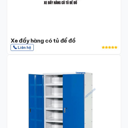
Bề mặt sơn tĩnh điện phẳng, vít chìm, mối hàn bo
tròn
không có khe hở tích bụi. Toàn bộ bề mặt lau
được bằng cồn isopropyl 70% theo quy trình vệ sinh
định kỳ mà không bong tróc.
Xe đẩy hàng có tủ để đồ
Kích thước 1.000 × 380 × 2.000mm
tối ưu cho lối đi
Liên hệ
anteroom rộng 1,2–1,5m tiêu chuẩn. Nếu phòng thay
đồ có kích thước đặc biệt, Cinvico sản xuất theo
bản vẽ thực tế.
Sản phẩm bổ sung:
Để hoàn thiện gowning room,
kệ
ngồi thay đồ phòng sạch
khung thép không gỉ, mặt
gỗ cao cấp chống bám bụi giúp công nhân ngồi thay
giày bảo hộ đúng quy trình, tránh bước chân xuống
sàn khi chưa đi giày sạch.