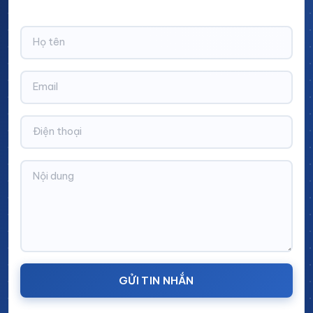
CHIẾT KHẤU LÊN TỚI 10% trên tổng giá trị đơn hàng!
Nhiều kỹ sư IE đặt câu hỏi liệu tủ locker thông
thường có thể thay thế được không. Bảng dưới đây
trả lời trực tiếp:
Tiêu
Tủ locker
Tủ dụng cụ
chí
thông
phòng sạch
thường
Cinvico
Bề mặt
Khe, gờ, ốc
Phẳng mịn,
vít lộ ngoài
vít chìm,
tích bụi
mối hàn bo
Phân
Chung 1
2 khoang
khoang
khoang,
độc lập: nón
không phân
riêng, giày
GỬI TIN NHẮN
loại
riêng