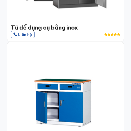
Tủ để dụng cụ bằng inox
Liên hệ
2. Tại sao thiết kế 24 ngăn tách
biệt là yêu cầu kỹ thuật bắt buộc?
Đây không phải câu hỏi về thẩm mỹ đây là yêu cầu
kiểm soát nhiễm bẩn theo ISO 14644-1.