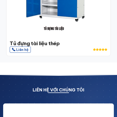
Tủ đựng tài liệu thép
Liên hệ
LIÊN HỆ VỚI CHÚNG TÔI
3. So sánh: tủ dụng cụ phòng sạch
Hãy để lại thông tin và nhận ngay ưu đãi BẤT NGỜ với
vs tủ locker thông thường