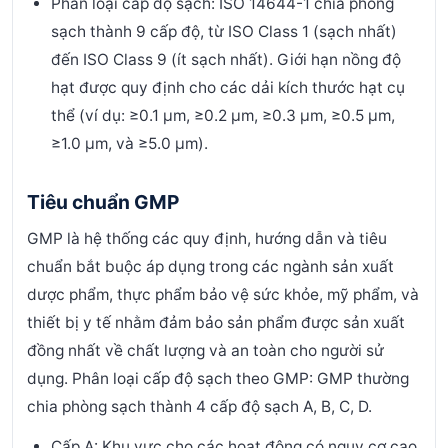
Phân loại cấp độ sạch: ISO 14644-1 chia phòng
sạch thành 9 cấp độ, từ ISO Class 1 (sạch nhất)
đến ISO Class 9 (ít sạch nhất). Giới hạn nồng độ
hạt được quy định cho các dải kích thước hạt cụ
thể (ví dụ: ≥0.1 µm, ≥0.2 µm, ≥0.3 µm, ≥0.5 µm,
≥1.0 µm, và ≥5.0 µm).
Tiêu chuẩn GMP
GMP là hệ thống các quy định, hướng dẫn và tiêu
chuẩn bắt buộc áp dụng trong các ngành sản xuất
dược phẩm, thực phẩm bảo vệ sức khỏe, mỹ phẩm, và
thiết bị y tế nhằm đảm bảo sản phẩm được sản xuất
đồng nhất về chất lượng và an toàn cho người sử
dụng.
Phân loại cấp độ sạch theo GMP: GMP thường
chia phòng sạch thành 4 cấp độ sạch A, B, C, D.
Cấp A: Khu vực cho các hoạt động có nguy cơ cao