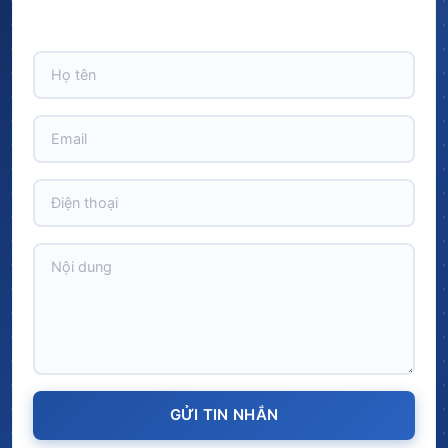
CHIẾT KHẤU LÊN TỚI 10% trên tổng giá trị đơn hàng!
GỬI TIN NHẮN