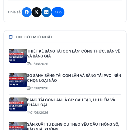
Chia sẻ:
Zalo
TIN TỨC MỚI NHẤT
THIẾT KẾ BĂNG TẢI CON LĂN: CÔNG THỨC, BẢN VẼ
VÀ BẢNG GIÁ
01/08/2026
SO SÁNH BĂNG TẢI CON LĂN VÀ BĂNG TẢI PVC: NÊN
CHỌN LOẠI NÀO
01/08/2026
BĂNG TẢI CON LĂN LÀ GÌ? CẤU TẠO, ƯU ĐIỂM VÀ
PHÂN LOẠI
01/08/2026
SẢN XUẤT TỦ DỤNG CỤ THEO YÊU CẦU THÔNG SỐ,
BÁO GIÁ, XƯỞNG