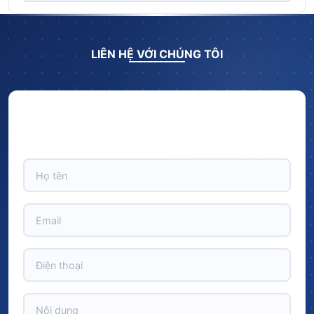
LIÊN HỆ VỚI CHÚNG TÔI
Hãy để lại thông tin và nhận ngay ưu đãi BẤT NGỜ với
CHIẾT KHẤU LÊN TỚI 10% trên tổng giá trị đơn hàng!