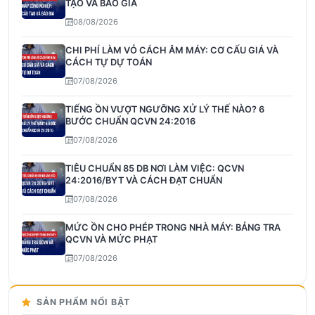
TẠO VÀ BÁO GIÁ
08/08/2026
CHI PHÍ LÀM VỎ CÁCH ÂM MÁY: CƠ CẤU GIÁ VÀ
CÁCH TỰ DỰ TOÁN
07/08/2026
TIẾNG ỒN VƯỢT NGƯỠNG XỬ LÝ THẾ NÀO? 6
BƯỚC CHUẨN QCVN 24:2016
07/08/2026
TIÊU CHUẨN 85 DB NƠI LÀM VIỆC: QCVN
24:2016/BYT VÀ CÁCH ĐẠT CHUẨN
07/08/2026
MỨC ỒN CHO PHÉP TRONG NHÀ MÁY: BẢNG TRA
QCVN VÀ MỨC PHẠT
07/08/2026
SẢN PHẨM NỔI BẬT