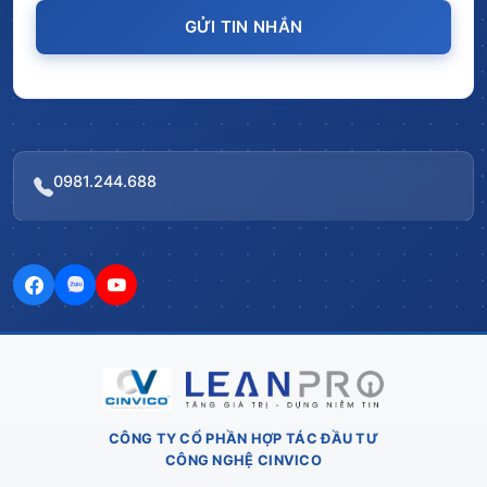
GỬI TIN NHẮN
0981.244.688
CÔNG TY CỔ PHẦN HỢP TÁC ĐẦU TƯ
CÔNG NGHỆ CINVICO