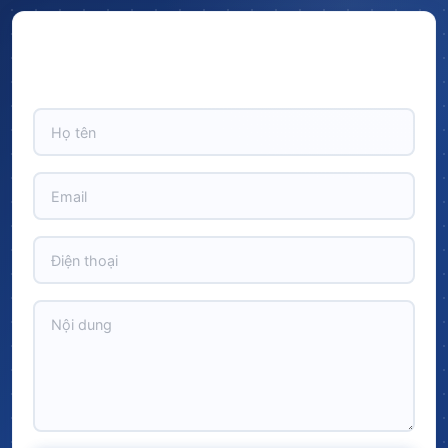
Hãy để lại thông tin và nhận ngay ưu đãi BẤT NGỜ với
CHIẾT KHẤU LÊN TỚI 10% trên tổng giá trị đơn hàng!