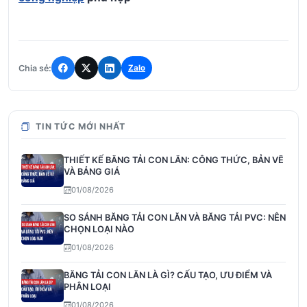
Chia sẻ:
Zalo
TIN TỨC MỚI NHẤT
THIẾT KẾ BĂNG TẢI CON LĂN: CÔNG THỨC, BẢN VẼ
VÀ BẢNG GIÁ
01/08/2026
SO SÁNH BĂNG TẢI CON LĂN VÀ BĂNG TẢI PVC: NÊN
CHỌN LOẠI NÀO
01/08/2026
BĂNG TẢI CON LĂN LÀ GÌ? CẤU TẠO, ƯU ĐIỂM VÀ
PHÂN LOẠI
01/08/2026