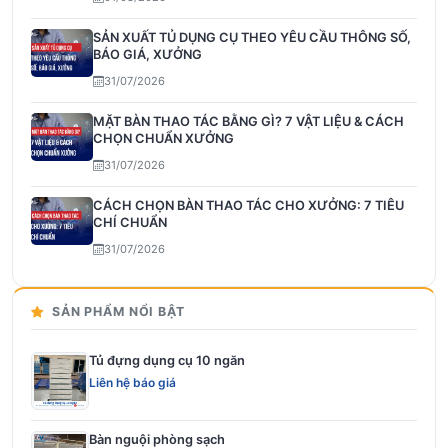
SẢN XUẤT TỦ DỤNG CỤ THEO YÊU CẦU THÔNG SỐ,
BÁO GIÁ, XƯỞNG
31/07/2026
MẶT BÀN THAO TÁC BẰNG GÌ? 7 VẬT LIỆU & CÁCH
CHỌN CHUẨN XƯỞNG
31/07/2026
CÁCH CHỌN BÀN THAO TÁC CHO XƯỞNG: 7 TIÊU
CHÍ CHUẨN
31/07/2026
SẢN PHẨM NỔI BẬT
Tủ đựng dụng cụ 10 ngăn
Liên hệ báo giá
Bàn nguội phòng sạch