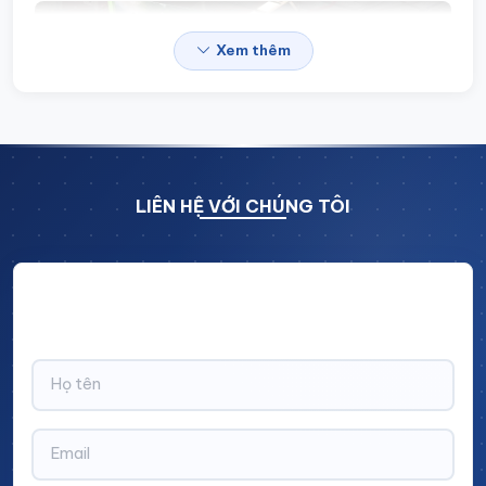
Xem thêm
LIÊN HỆ VỚI CHÚNG TÔI
Hãy để lại thông tin và nhận ngay ưu đãi BẤT NGỜ với
CHIẾT KHẤU LÊN TỚI 10% trên tổng giá trị đơn hàng!
Giá treo dụng cụ trưng bày sản phẩm