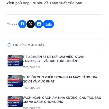
xích
phù hợp với nhu cầu sản xuất của bạn.
Chia sẻ:
Zalo
TIN TỨC MỚI NHẤT
TIÊU CHUẨN 85 DB NƠI LÀM VIỆC: QCVN
24:2016/BYT VÀ CÁCH ĐẠT CHUẨN
07/08/2026
MỨC ỒN CHO PHÉP TRONG NHÀ MÁY: BẢNG TRA
QCVN VÀ MỨC PHẠT
07/08/2026
VÁCH NGĂN CÁCH ÂM NHÀ XƯỞNG: CẤU TẠO, BÁO
GIÁ VÀ CÁCH CHỌN ĐÚNG
07/08/2026