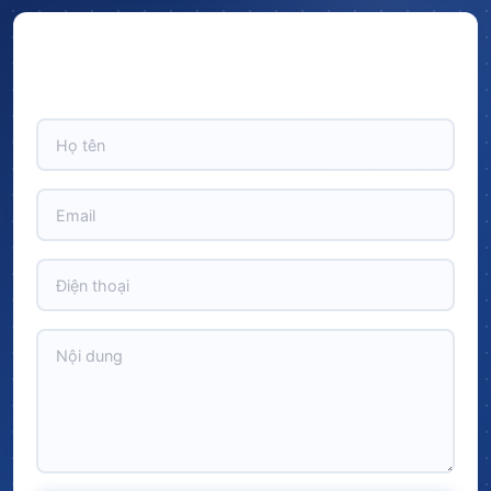
Hãy để lại thông tin và nhận ngay ưu đãi BẤT NGỜ với
CHIẾT KHẤU LÊN TỚI 10% trên tổng giá trị đơn hàng!