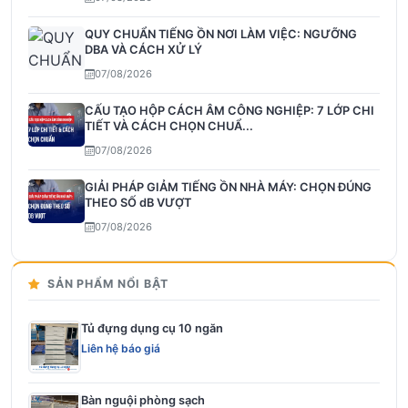
QUY CHUẨN TIẾNG ỒN NƠI LÀM VIỆC: NGƯỠNG
DBA VÀ CÁCH XỬ LÝ
07/08/2026
CẤU TẠO HỘP CÁCH ÂM CÔNG NGHIỆP: 7 LỚP CHI
TIẾT VÀ CÁCH CHỌN CHUẨ...
07/08/2026
GIẢI PHÁP GIẢM TIẾNG ỒN NHÀ MÁY: CHỌN ĐÚNG
THEO SỐ dB VƯỢT
07/08/2026
SẢN PHẨM NỔI BẬT
Tủ đựng dụng cụ 10 ngăn
Liên hệ báo giá
Bàn nguội phòng sạch