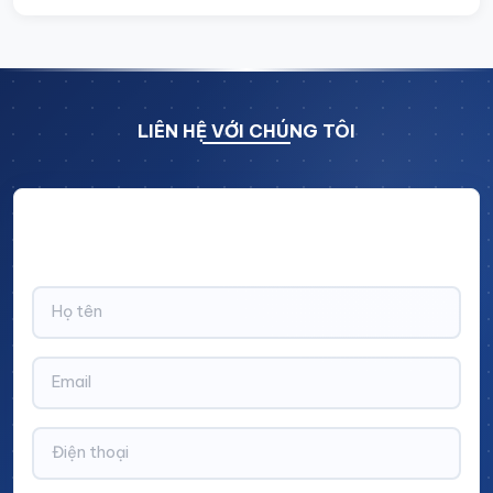
LIÊN HỆ VỚI CHÚNG TÔI
Hãy để lại thông tin và nhận ngay ưu đãi BẤT NGỜ với
CHIẾT KHẤU LÊN TỚI 10% trên tổng giá trị đơn hàng!
Xe đẩy trong phòng sạch
Thông tin chi tiết sản phẩm
Sản xuất:
Cinvico Việt Nam
Vật liệu:
Inox