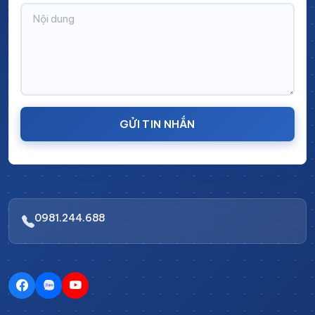
Kích thước:
Sản xuất theo yêu cầu
Số kệ:
2 kệ (Mặt xe và kệ đáy)
Tay kéo:
Trang bị tay kéo lớn chắc chắn bằng
Inox hỗ trợ di chuyển linh hoạt
Bánh xe:
Kích thước bánh xe lớn, chịu tải tốt, có
hãm lắp ở 2 bánh sau
GỬI TIN NHẮN
Ưu điểm của xe đẩy trong phòng
sạch
Dưới đây là các ý triển khai cho đoạn mô tả ưu điểm
0981.244.688
của xe đẩy trong phòng sạch:
Chất liệu inox cao cấp
:
Xe đẩy được sản xuất
từ inox chất lượng cao, mang lại độ bền vượt
trội, khả năng chống ăn mòn, chống gỉ sét, và dễ