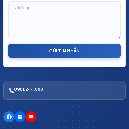
Vật liệu:
Inox không gỉ
Kích thước:
Sản xuất theo yêu cầu
Cấu trúc:
Khung tủ + Mặt tủ + 2 tay cầm + Bánh
xe
Tay cầm:
2 tây cầm được trang bị 2 bên của sản
phẩm, được bọc lớp nhựa cao cấp hỗ trợ di
GỬI TIN NHẮN
chuyển
Bánh xe:
Kích thước lớn, độ bền tải trọng cao, di
chuyển linh hoạt với 2 hãm lắp cố định khi cần
thiết
0981.244.688
Cửa tủ:
Cửa tủ 2 cánh trang bị khóa chuyên dụng
và tay cầm mở tủ dễ dàng
Ưu điểm của sản phẩm xe đẩy dạng
tủ tại Cinvico