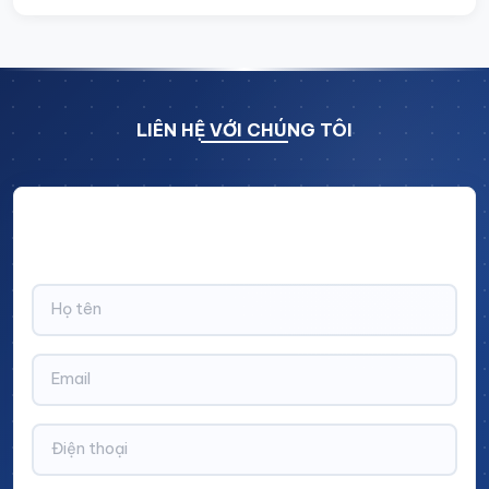
LIÊN HỆ VỚI CHÚNG TÔI
Hãy để lại thông tin và nhận ngay ưu đãi BẤT NGỜ với
CHIẾT KHẤU LÊN TỚI 10% trên tổng giá trị đơn hàng!
Xe đẩy dạng tủ
Thông tin sản phẩm
Đơn vị sản xuất:
Cinvico Việt Nam