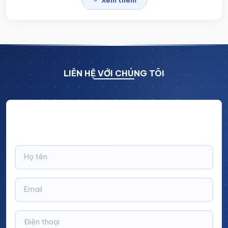
Xem thêm
LIÊN HỆ VỚI CHÚNG TÔI
Hãy để lại thông tin và nhận ngay ưu đãi BẤT NGỜ với
CHIẾT KHẤU LÊN TỚI 10% trên tổng giá trị đơn hàng!
Thông tin chi tiết
Đơn vị sản xuất:
Cinvico Việt Nam
Vật liệu:
Inox cao cấp
Kích thước:
Sản xuất theo yêu cầu