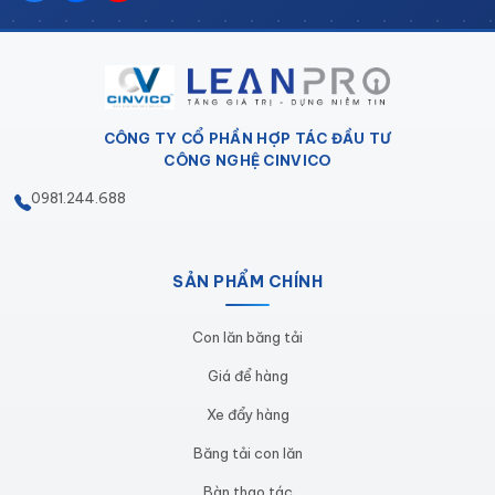
ổn định khi di chuyển các cuộn có trọng lượng
lớn.
Bánh xe xoay linh hoạt
: Được trang bị bánh xe
xoay 360 độ, xe đẩy giúp di chuyển mượt mà và
CÔNG TY CỔ PHẦN HỢP TÁC ĐẦU TƯ
dễ dàng trong không gian hạn chế. Các bánh xe
CÔNG NGHỆ CINVICO
cũng có khả năng chịu lực cao và chống tĩnh
0981.244.688
điện, phù hợp với tiêu chuẩn phòng sạch.
Dễ vệ sinh
: Bề mặt inox trơn nhẵn, không bám
bụi, giúp xe dễ dàng vệ sinh và bảo dưỡng, đảm
SẢN PHẨM CHÍNH
bảo luôn đáp ứng tiêu chuẩn vệ sinh nghiêm ngặt
Con lăn băng tải
của phòng sạch.
Giá để hàng
Khả năng chịu tải lớn
: Nhờ chất liệu và thiết kế
chắc chắn, xe đẩy có thể chịu tải trọng lớn, phù
Xe đẩy hàng
hợp cho việc vận chuyển các cuộn Emboss có
Băng tải con lăn
kích thước và khối lượng khác nhau.
Bàn thao tác