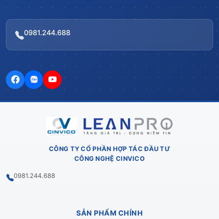
0981.244.688
CÔNG TY CỔ PHẦN HỢP TÁC ĐẦU TƯ
CÔNG NGHỆ CINVICO
0981.244.688
SẢN PHẨM CHÍNH