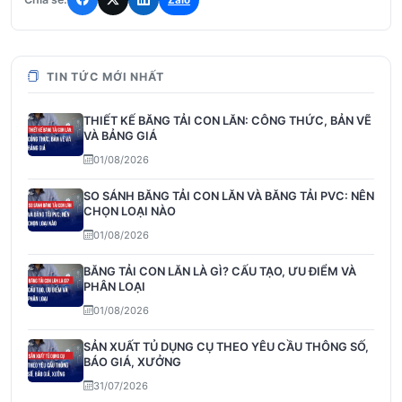
TIN TỨC MỚI NHẤT
THIẾT KẾ BĂNG TẢI CON LĂN: CÔNG THỨC, BẢN VẼ
VÀ BẢNG GIÁ
01/08/2026
SO SÁNH BĂNG TẢI CON LĂN VÀ BĂNG TẢI PVC: NÊN
CHỌN LOẠI NÀO
01/08/2026
BĂNG TẢI CON LĂN LÀ GÌ? CẤU TẠO, ƯU ĐIỂM VÀ
PHÂN LOẠI
01/08/2026
SẢN XUẤT TỦ DỤNG CỤ THEO YÊU CẦU THÔNG SỐ,
BÁO GIÁ, XƯỞNG
31/07/2026