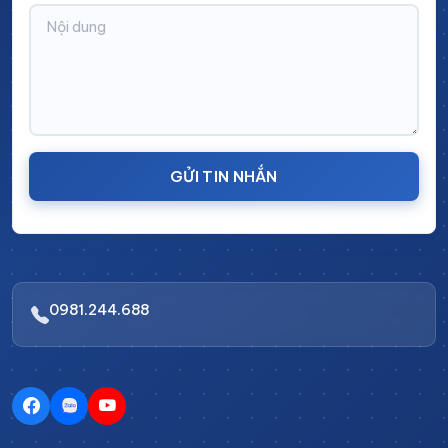
bên trong tủ có thiết kế lỗ thoáng khí giúp tản
nhiệt hiệu quả, tránh tình trạng quá nhiệt khi sạc.
Ngăn kệ chắc chắn, chịu tải cao
: Tủ được chia
thành nhiều tầng với giá đỡ cố định, giúp đặt các
bình ắc quy một cách gọn gàng, khoa học.
GỬI TIN NHẮN
Cửa mở hai bên linh hoạt
: Giúp thao tác lấy và
đặt ắc quy dễ dàng, thuận tiện trong quá trình sử
dụng.
3. Hệ thống bánh xe di chuyển linh hoạt
0981.244.688
Tủ được trang bị 4 bánh xe chắc chắn, giúp việc
di chuyển tủ dễ dàng, thuận tiện khi cần thay đổi
vị trí trong xưởng.
Bánh xe có khóa cố định, giúp tủ đứng vững chắc,
không bị xê dịch khi sử dụng.