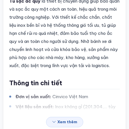
Chi tiết sản phẩm
Tủ sạc ắc quy
là thiết bị chuyên dụng giúp bảo quản
và sạc ắc quy một cách an toàn, hiệu quả trong môi
trường công nghiệp. Với thiết kế chắc chắn, chất
liệu inox bền bỉ và hệ thống thông gió tối ưu, tủ giúp
hạn chế rủi ro quá nhiệt, đảm bảo tuổi thọ cho ắc
quy và an toàn cho người sử dụng. Nhờ bánh xe di
chuyển linh hoạt và cửa khóa bảo vệ, sản phẩm này
phù hợp cho các nhà máy, kho hàng, xưởng sản
xuất, đặc biệt trong lĩnh vực vận tải và logistics.
Thông tin chi tiết
Đơn vị sản xuất:
Cinvico Việt Nam
Vật liệu sản xuất:
Inox không gỉ (201,304,... tùy
theo nhu cầu của khách hàng)
Xem thêm
Kích thước:
Sản xuất theo yêu cầu