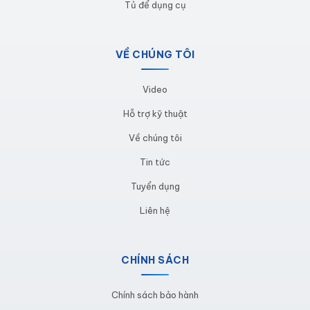
Tủ để dụng cụ
ắc quy xe nâng điện, xe đẩy công nghiệp.
VỀ CHÚNG TÔI
>> Xem thêm: Báo giá
tủ điện công nghiệp
, vỏ
tủ điện công nghiệp giá rẻ mới nhất 2025
Video
Hỗ trợ kỹ thuật
Hình ảnh & Video sản phẩm tủ sạc
Về chúng tôi
ắc quy do Cinvico sản xuất
Tin tức
Tuyển dụng
Liên hệ
CHÍNH SÁCH
Chính sách bảo hành