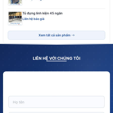
Tủ đựng linh kiện 45 ngăn
Liên hệ báo giá
Xem tất cả sản phẩm
LIÊN HỆ VỚI CHÚNG TÔI
Hãy để lại thông tin và nhận ngay ưu đãi BẤT NGỜ với
CHIẾT KHẤU LÊN TỚI 10% trên tổng giá trị đơn hàng!