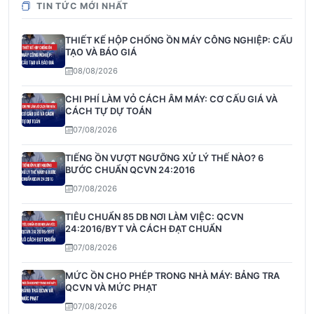
TIN TỨC MỚI NHẤT
THIẾT KẾ HỘP CHỐNG ỒN MÁY CÔNG NGHIỆP: CẤU
TẠO VÀ BÁO GIÁ
08/08/2026
CHI PHÍ LÀM VỎ CÁCH ÂM MÁY: CƠ CẤU GIÁ VÀ
CÁCH TỰ DỰ TOÁN
07/08/2026
TIẾNG ỒN VƯỢT NGƯỠNG XỬ LÝ THẾ NÀO? 6
BƯỚC CHUẨN QCVN 24:2016
07/08/2026
TIÊU CHUẨN 85 DB NƠI LÀM VIỆC: QCVN
24:2016/BYT VÀ CÁCH ĐẠT CHUẨN
07/08/2026
MỨC ỒN CHO PHÉP TRONG NHÀ MÁY: BẢNG TRA
QCVN VÀ MỨC PHẠT
07/08/2026