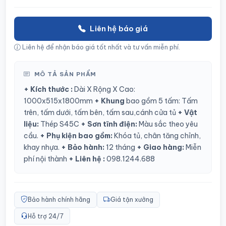
Liên hệ báo giá
Liên hệ để nhận báo giá tốt nhất và tư vấn miễn phí.
MÔ TẢ SẢN PHẨM
+ Kích thước :
Dài X Rộng X Cao:
1000x515x1800mm
+ Khung
bao gồm 5 tấm: Tấm
trên, tấm dưới, tấm bên, tấm sau,cánh cửa tủ
+ Vật
liệu:
Thép S45C
+ Sơn tĩnh điện:
Màu sắc theo yêu
cầu.
+ Phụ kiện bao gồm:
Khóa tủ, chân tăng chỉnh,
khay nhựa.
+ Bảo hành:
12 tháng
+ Giao hàng:
Miễn
phí nội thành
+ Liên hệ :
098.1244.688
Bảo hành chính hãng
Giá tận xưởng
Hỗ trợ 24/7