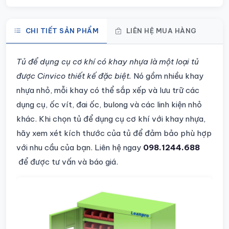
CHI TIẾT SẢN PHẨM
LIÊN HỆ MUA HÀNG
Chi tiết sản phẩm
Tủ để dụng cụ cơ khí có khay nhựa là một loại tủ
được Cinvico thiết kế đặc biệt.
Nó gồm nhiều khay
nhựa nhỏ, mỗi khay có thể sắp xếp và lưu trữ các
dụng cụ, ốc vít, đai ốc, bulong và các linh kiện nhỏ
khác.
Khi chọn tủ để dụng cụ cơ khí với khay nhựa,
hãy xem xét kích thước của tủ để đảm bảo phù hợp
với nhu cầu của bạn.
Liên hệ ngay
098.1244.688
để được tư vấn và báo giá.