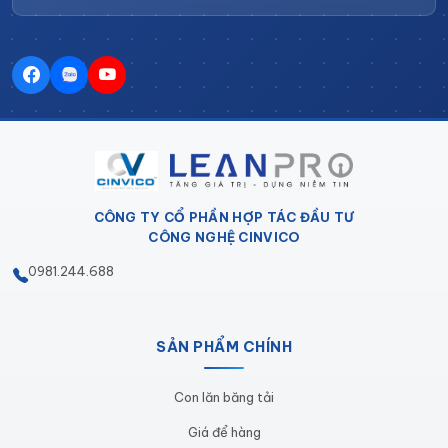
Thông số kỹ thuật khay nhựa Leanpro
CÔNG TY CỔ PHẦN HỢP TÁC ĐẦU TƯ
CÔNG NGHỆ CINVICO
CÔNG DỤNG VÀ TÍNH NĂNG CỦA
0981.244.688
TỦ DỤNG CỤ CƠ KHÍ CÓ KHAY
NHỰA
SẢN PHẨM CHÍNH
Tối ưu hóa lưu trữ và quản lý dụng
cụ
Con lăn băng tải
Giá để hàng