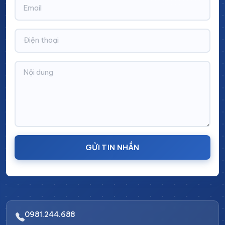
1000x515x1800mm
+ Khung
bao gồm 5 tấm: Tấm
trên, tấm dưới, tấm bên, tấm sau,cánh cửa tủ
+ Vật
liệu:
Thép S45C
+ Sơn tĩnh điện:
Màu sắc theo yêu
cầu.
+ Phụ kiện bao gồm:
Khóa tủ, chân tăng chỉnh,
khay nhựa.
GỬI TIN NHẮN
0981.244.688
Thông số kỹ thuật tủ đựng dụng cụ cơ khí leanpro