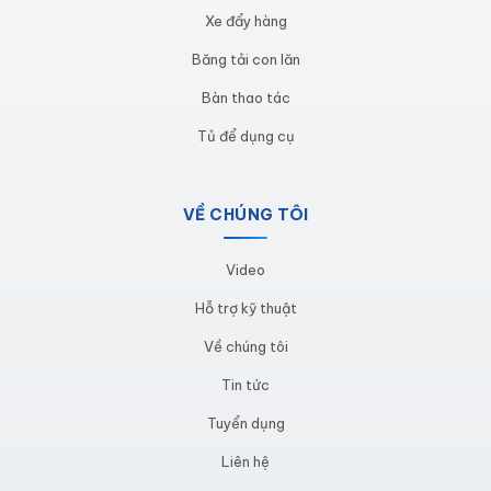
Bảo vệ dụng cụ
Xe đẩy hàng
Băng tải con lăn
Tối ưu hóa lưu trữ và quản lý
dụng cụ
Bàn thao tác
Tủ để dụng cụ
Tiết kiệm không gian làm việc
VỀ CHÚNG TÔI
Tăng năng suất lao động
Video
Tiết kiệm chi phí quản
lý cho doanh nghiệp
Hỗ trợ kỹ thuật
Về chúng tôi
TỦ DỤNG CỤ CƠ KHÍ CÓ KHAY
Tin tức
NHỰA TẠI TRIỂN LÃM
Tuyển dụng
Liên hệ