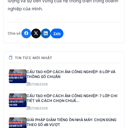
lượng và sự bền vững của hệ thống điện trong doanh
nghiệp của mình.
Chia sẻ:
Zalo
TIN TỨC MỚI NHẤT
CẤU TẠO HỘP CÁCH ÂM CÔNG NGHIỆP: 6 LỚP VÀ
THÔNG SỐ CHUẨN
07/08/2026
CẤU TẠO HỘP CÁCH ÂM CÔNG NGHIỆP: 7 LỚP CHI
TIẾT VÀ CÁCH CHỌN CHUẨ...
07/08/2026
GIẢI PHÁP GIẢM TIẾNG ỒN NHÀ MÁY: CHỌN ĐÚNG
THEO SỐ dB VƯỢT