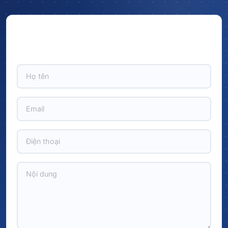
Hãy để lại thông tin và nhận ngay ưu đãi BẤT NGỜ với
CHIẾT KHẤU LÊN TỚI 10% trên tổng giá trị đơn hàng!