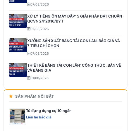
07/08/2026
XỬ LÝ TIẾNG ỒN MÁY DẬP: 5 GIẢI PHÁP ĐẠT CHUẨN
QCVN 24:2016/BYT
07/08/2026
XƯỞNG SẢN XUẤT BĂNG TẢI CON LĂN: BÁO GIÁ VÀ
7 TIÊU CHÍ CHỌN
07/08/2026
THIẾT KẾ BĂNG TẢI CON LĂN: CÔNG THỨC, BẢN VẼ
VÀ BẢNG GIÁ
01/08/2026
SẢN PHẨM NỔI BẬT
Tủ đựng dụng cụ 10 ngăn
Liên hệ báo giá