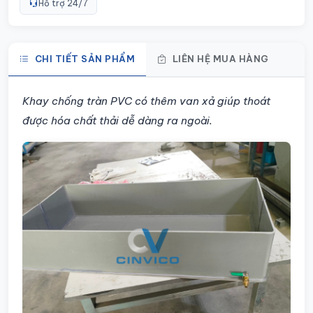
Hỗ trợ 24/7
CHI TIẾT SẢN PHẨM
LIÊN HỆ MUA HÀNG
Chi tiết sản phẩm
Khay chống tràn PVC có thêm van xả giúp thoát
được hóa chất thải dễ dàng ra ngoài.