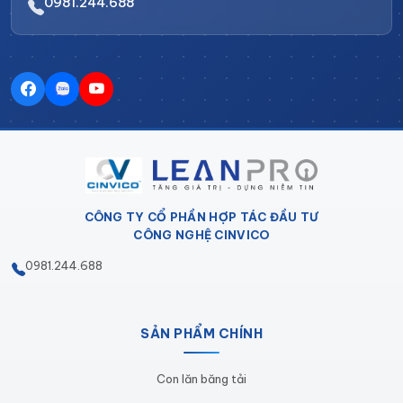
0981.244.688
ƯU ĐIỂM KHAY CHỐNG HÓA CHẤT
PVC CÓ VAN XẢ KCT-LP02:
Khay chống tràn hóa chất có van xả giúp ngăn chặn
sự rò rỉ và tràn đổ hóa chất ra khỏi khay.
Đồng thời
cho phép người sử dụng có thể xả hóa chất còn lại
một cách an toàn và tiện lợi.
Các ưu điểm chính của
khay chống tràn hóa chất có van xả bao gồm:
CÔNG TY CỔ PHẦN HỢP TÁC ĐẦU TƯ
Khay được thiết kế với độ cao và kích thước
CÔNG NGHỆ CINVICO
phù hợp để giữ chặt hóa chất và ngăn chặn sự
0981.244.688
tràn đổ ra khỏi khay.
Khay được trang bị van xả giúp cho việc xả hóa
chất trở nên dễ dàng và an toàn hơn.
SẢN PHẨM CHÍNH
Dễ vệ sinh
Con lăn băng tải
Việc sử dụng hóa chất trở nên an toàn hơn, giảm