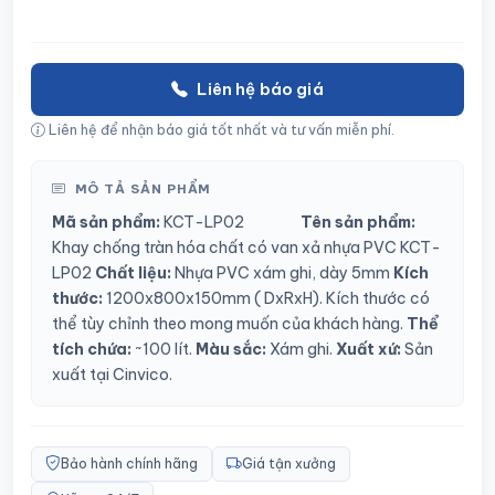
Liên hệ báo giá
Liên hệ để nhận báo giá tốt nhất và tư vấn miễn phí.
MÔ TẢ SẢN PHẨM
Mã sản phẩm:
KCT-LP02
Tên sản phẩm:
Khay chống tràn hóa chất có van xả nhựa PVC KCT-
LP02
Chất liệu:
Nhựa PVC xám ghi, dày 5mm
Kích
thước:
1200x800x150mm ( DxRxH). Kích thước có
thể tùy chỉnh theo mong muốn của khách hàng.
Thể
tích chứa:
~100 lít.
Màu sắc:
Xám ghi.
Xuất xứ:
Sản
xuất tại Cinvico.
Bảo hành chính hãng
Giá tận xưởng