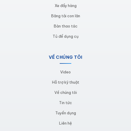
Xe đẩy hàng
loại khay nhựa KT: 200x136x90mm ( màu đỏ) và KT
240x155x125mm ( màu xanh).
Chất liệu nhựa PP
Băng tải con lăn
nguyên sinh
+ Tấm đỡ:
Được làm bằng thép dày
Bàn thao tác
1mm, sơn tĩnh điện ( màu sắc theo yêu cầu)
Kích
Tủ để dụng cụ
thước: 900x180x90mm hoặc 900x245x90mm
VỀ CHÚNG TÔI
Video
Hỗ trợ kỹ thuật
Về chúng tôi
Tin tức
Tuyển dụng
Liên hệ