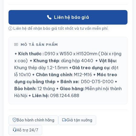
Liên hệ báo giá
Liên hệ để nhận báo giá tốt nhất và tư vấn miễn phí.
MÔ TẢ SẢN PHẨM
+ Kích thước :
D910 x W550 x H1520mm ( Dài x rộng
x cao)
+ Khung thép
: dùng hộp 4040
+ Vật liệu:
Khung thép dày 1.2~1.5mm
+Giá treo dụng cụ:
đột
lỗ 10x10
+ Chân tăng chỉnh
: M12~M16
+ Móc treo
dụng cụ bằng thép
+ Bánh xe:
D50~D75~D100
+
Bảo hành:
12 tháng
+ Giao hàng:
Miễn phí nội thành
Hà Nội
+ Liên hệ:
098.1244.688
Bảo hành chính hãng
Giá tận xưởng
Hỗ trợ 24/7