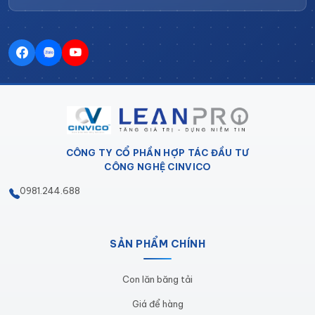
dụng cụ với nhiều kiểu dáng khác nhau, được làm
bằng thép
Sơn tĩnh điện theo màu khách hàng yêu
cầu.
Khách hàng cũng có thể đột lỗ bé hơn hoặc to
hơn tùy vào mong muốn, Liên hệ
098.1244.688
để
được tư vấn chi tiết.
CÔNG TY CỔ PHẦN HỢP TÁC ĐẦU TƯ
CÔNG NGHỆ CINVICO
0981.244.688
SẢN PHẨM CHÍNH
Con lăn băng tải
+ Khay nhựa:
Kích thước khay nhựa sẽ phụ thuộc
Giá để hàng
kích thước của giá treo dụng cụ.
Cinvico đang lắp 2