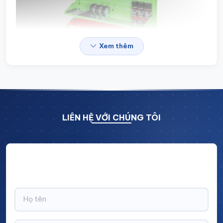
Xem thêm
LIÊN HỆ VỚI CHÚNG TÔI
THÔNG SỐ KỸ THUẬT GIÁ TREO
Hãy để lại thông tin và nhận ngay ưu đãi BẤT NGỜ với
ĐỒ NGHỀ CƠ KHÍ LEANPRO:
CHIẾT KHẤU LÊN TỚI 10% trên tổng giá trị đơn hàng!
+ Kích thước :
D910 x W550 x H1520mm ( Dài x rộng
x cao)
+ Khung thép
: dùng hộp 4040
+ Vật liệu:
Khung thép dày 1.2~1.5mm
+Giá treo dụng cụ:
đột