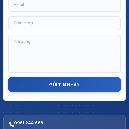
lỗ 10x10
+ Chân tăng chỉnh
: M12~M16
+ Móc treo
dụng cụ bằng thép
+ Bánh xe:
D50~D75~D100
GỬI TIN NHẮN
Thông số kỹ thuật giá treo đồ nghề cơ khí Leanpro
+ Vách treo dụng cụ
KT: 910x650mm, sử dụng thép
dày 1.2mm đột lỗ 10x10mm
Bao gồm các móc treo
0981.244.688