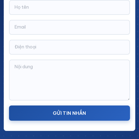
Cấu tạo của bàn thao tác Phenolic
Sản phẩm được thiết kế tối ưu với các bộ phận
chính:
Thân bàn:
Khung thép sơn tĩnh điện, chắc chắn,
chịu tải trọng lớn
Mặt bàn:
Làm từ tấm Phenolic cao cấp – khả
năng chịu hóa chất, chống ăn mòn, chống trầy và
chịu nhiệt cực tốt
Tủ dụng cụ:
Ngăn kéo hoặc tủ bên dưới dùng để
cất giữ dụng cụ, hồ sơ, vật tư nhỏ
Kệ để đồ:
Bố trí linh hoạt, giúp sắp xếp thiết bị
và vật tư gọn gàng
GỬI TIN NHẮN
Bảng treo vật dụng:
Dùng để treo dụng cụ, phụ
kiện phục vụ thao tác nhanh chóng