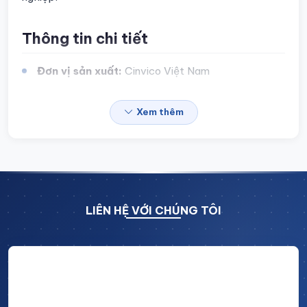
Thông tin chi tiết
Đơn vị sản xuất:
Cinvico Việt Nam
Vật liệu:
Khung thép sơn tĩnh điện, mặt bàn
Xem thêm
Phenolic cao cấp
Kích thước:
Gia công theo yêu cầu của khách
hàng
Số ngăn (kệ):
Có thể tùy chỉnh (ngăn kéo, tủ
phụ, kệ trên hoặc dưới)
LIÊN HỆ VỚI CHÚNG TÔI
Màu sắc:
Đen, ghi hoặc tùy chọn
Phụ kiện đi kèm:
Kệ treo dụng cụ, hộc tủ, bánh
Hãy để lại thông tin và nhận ngay ưu đãi BẤT NGỜ với
xe di chuyển, đèn chiếu sáng bàn thao tác
CHIẾT KHẤU LÊN TỚI 10% trên tổng giá trị đơn hàng!