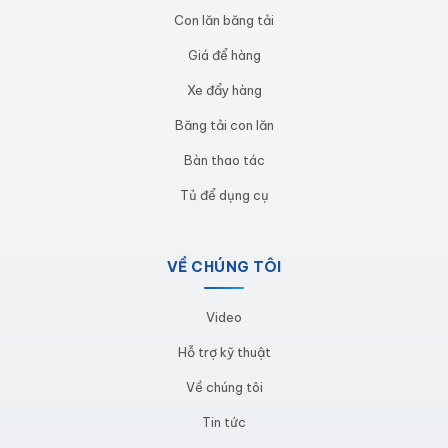
Con lăn băng tải
Tại sao nên mua tại Cinvico?
Giá để hàng
Cinvico là đơn vị chuyên sản xuất, gia công các sản
Xe đẩy hàng
phẩm từ inox, thép và cung cấp thiết bị cơ khí,
Băng tải con lăn
phòng thí nghiệm chất lượng cao với cam kết:
Bàn thao tác
Bảo hành 12 tháng
kể từ ngày giao hàng
Tủ để dụng cụ
Sản phẩm đạt tiêu chuẩn công nghiệp
, được
lắp đặt tuân thủ quy định an toàn
VỀ CHÚNG TÔI
Giá cả cạnh tranh
, linh hoạt theo từng nhu cầu
cụ thể
Video
Tư vấn kỹ thuật tận tâm
, hỗ trợ thiết kế và lắp
Hỗ trợ kỹ thuật
đặt tận nơi
Về chúng tôi
Tin tức
Thông tin liên hệ