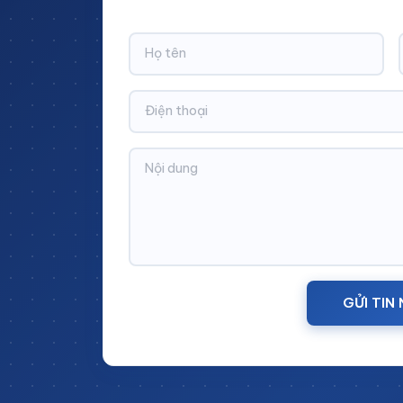
Thông Số Kỹ Thuật Bàn Tha
Mã sản phẩm:
BTT-LP23
tĩnh điện.
Kích thước:
1800x900x800mm 
GỬI TIN
Xuất xứ:
Sản xuất tại Cinvico.