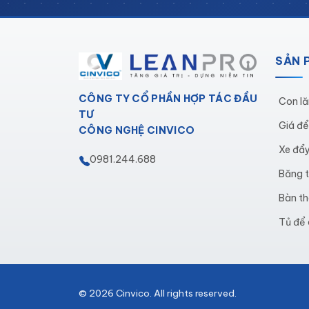
SẢN 
CÔNG TY CỔ PHẦN HỢP TÁC ĐẦU
Con lă
TƯ
Giá đ
CÔNG NGHỆ CINVICO
Xe đẩ
0981.244.688
Băng t
Bàn th
Tủ để
© 2026 Cinvico. All rights reserved.