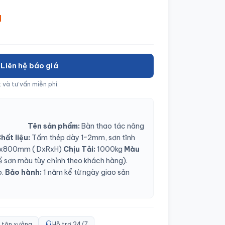
á
Liên hệ báo giá
 và tư vấn miễn phí.
Tên sản phẩm:
Bàn thao tác nâng
hất liệu:
Tấm thép dày 1~2mm, sơn tĩnh
x800mm ( DxRxH)
Chịu Tải:
1000kg
Màu
ể sơn màu tùy chỉnh theo khách hàng).
.
Bảo hành:
1 năm kể từ ngày giao sản
 tận xưởng
Hỗ trợ 24/7