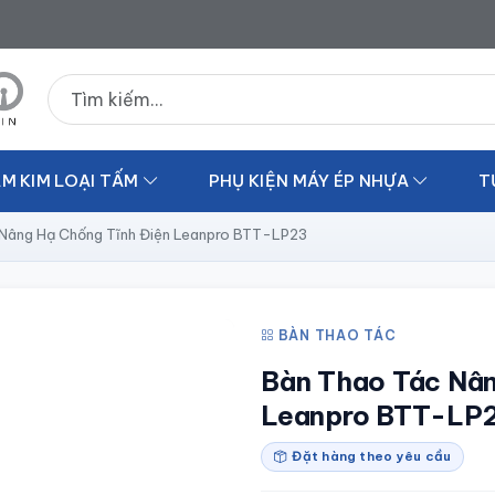
Tìm kiếm sản phẩm
M KIM LOẠI TẤM
PHỤ KIỆN MÁY ÉP NHỰA
T
Nâng Hạ Chống Tĩnh Điện Leanpro BTT-LP23
BÀN THAO TÁC
Bàn Thao Tác Nân
Leanpro BTT-LP
Đặt hàng theo yêu cầu