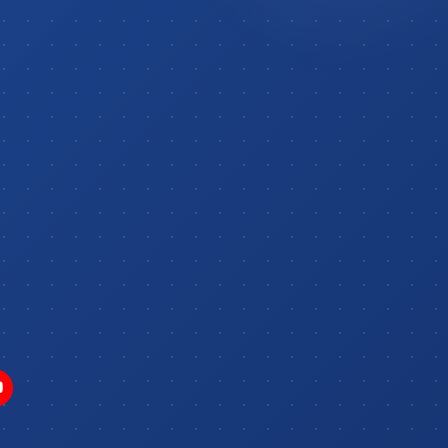
:
Chất liệu:
Tấm thép dày 1~2mm, sơn
ể sơn màu tùy chỉnh theo khách hàng).