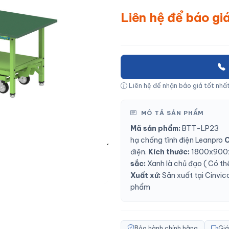
Liên hệ để báo gi
Liên hệ để nhận báo giá tốt nhất
MÔ TẢ SẢN PHẨM
Mã sản phẩm:
BTT-LP23
hạ chống tĩnh điện Leanpro
C
điện.
Kích thước:
1800x900
sắc:
Xanh là chủ đạo ( Có th
Xuất xứ:
Sản xuất tại Cinvico
phẩm
Bảo hành chính hãng
Giá