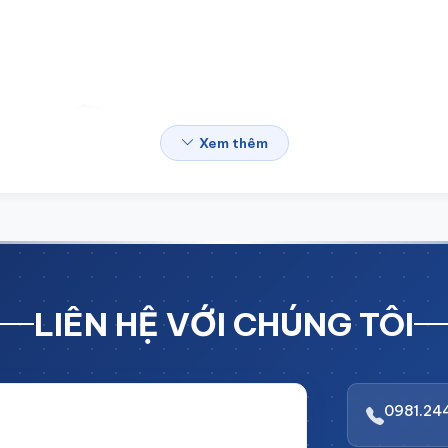
Xem thêm
LIÊN HỆ VỚI CHÚNG TÔI
0981.24
i BẤT NGỜ với CHIẾT KHẤU LÊN TỚI 10%
rị đơn hàng!