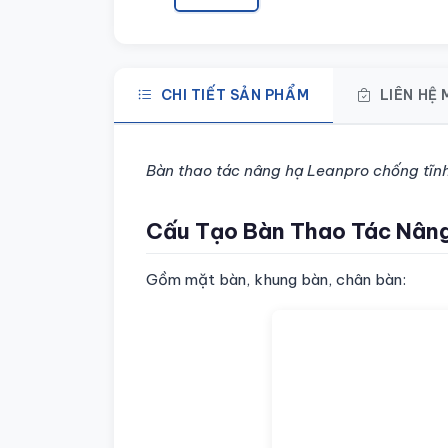
CHI TIẾT SẢN PHẨM
LIÊN HỆ
Chi tiết sản phẩm
Bàn thao tác nâng hạ Leanpro chống tĩn
Cấu Tạo Bàn Thao Tác Nâng
Gồm mặt bàn, khung bàn, chân bàn: