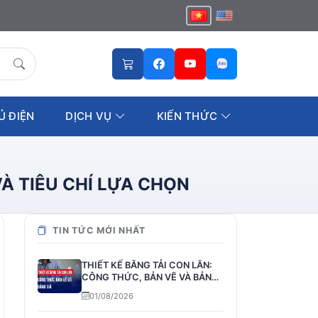
Ủ ĐIỆN
DỊCH VỤ
KIẾN THỨC
À TIÊU CHÍ LỰA CHỌN
TIN TỨC MỚI NHẤT
THIẾT KẾ BĂNG TẢI CON LĂN:
CÔNG THỨC, BẢN VẼ VÀ BẢNG
GIÁ
01/08/2026