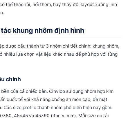
ó thể tháo rời, nối thêm, hay thay đổi layout xưởng linh
n.
ao tác khung nhôm định hình
p được cấu thành từ 3 nhóm chi tiết chính: khung nhôm,
ó nhiều lựa chọn vật liệu khác nhau để phù hợp với từng
ệu chính
ộ bền của cả chiếc bàn. Cinvico sử dụng nhôm hợp kim
uẩn quốc tế với khả năng chống ăn mòn cao, bề mặt
a.
Các size profile thanh nhôm phổ biến hiện nay gồm:
x80, 45x45 và 45x90 (đơn vị mm). Mỗi size có tải