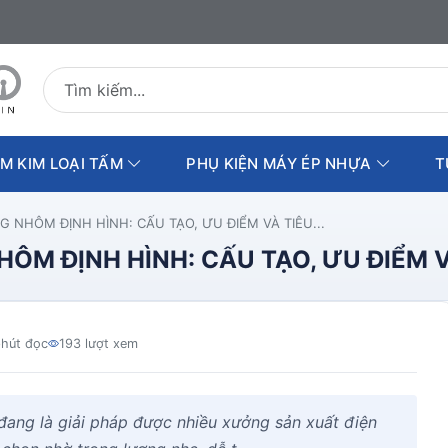
Tìm kiếm sản phẩm
M KIM LOẠI TẤM
PHỤ KIỆN MÁY ÉP NHỰA
T
 NHÔM ĐỊNH HÌNH: CẤU TẠO, ƯU ĐIỂM VÀ TIÊU...
ÔM ĐỊNH HÌNH: CẤU TẠO, ƯU ĐIỂM V
phút đọc
193 lượt xem
đang là giải pháp được nhiều xưởng sản xuất điện