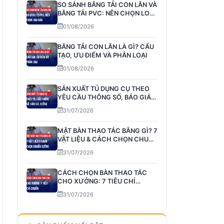
SO SÁNH BĂNG TẢI CON LĂN VÀ
BĂNG TẢI PVC: NÊN CHỌN LOẠI
NÀO
01/08/2026
BĂNG TẢI CON LĂN LÀ GÌ? CẤU
TẠO, ƯU ĐIỂM VÀ PHÂN LOẠI
01/08/2026
SẢN XUẤT TỦ DỤNG CỤ THEO
YÊU CẦU THÔNG SỐ, BÁO GIÁ,
XƯỞNG
31/07/2026
MẶT BÀN THAO TÁC BẰNG GÌ? 7
VẬT LIỆU & CÁCH CHỌN CHUẨN
XƯỞNG
31/07/2026
CÁCH CHỌN BÀN THAO TÁC
CHO XƯỞNG: 7 TIÊU CHÍ
CHUẨN
31/07/2026