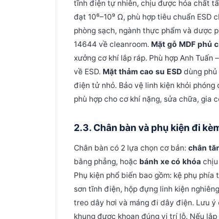
tĩnh điện tự nhiên, chịu được hóa chất t
đạt 10⁶–10⁹ Ω, phù hợp tiêu chuẩn ESD c
phòng sạch, ngành thực phẩm và dược p
14644 về cleanroom.
Mặt gỗ MDF phủ c
xưởng cơ khí lắp ráp. Phù hợp Anh Tuấn 
về ESD.
Mặt thảm cao su ESD
dùng phủ 
điện tử nhỏ. Bảo vệ linh kiện khỏi phóng đ
phù hợp cho cơ khí nặng, sửa chữa, gia cô
2.3. Chân bàn và phụ kiện đi kè
Chân bàn có 2 lựa chọn cơ bản:
chân tă
bằng phẳng, hoặc
bánh xe có khóa
chịu
Phụ kiện phổ biến bao gồm: kệ phụ phía 
sơn tĩnh điện, hộp đựng linh kiện nghiê
treo dây hơi và máng đi dây điện.
Lưu ý 
khung được khoan đúng vị trí lỗ. Nếu lắ