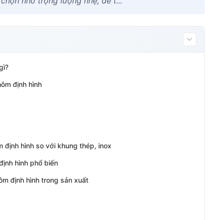
 chọn nhờ trọng lượng nhẹ, dễ t...
gì?
hôm định hình
 định hình so với khung thép, inox
định hình phổ biến
m định hình trong sản xuất
n