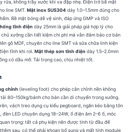
ẩy rửa, không trầy xước khi va đập nhẹ. Điện trở bề mặt
ho line SMT.
Mặt inox SUS304
dày 1.0–1.5mm dùng cho
hẩm. Bề mặt bóng dễ vệ sinh, đáp ứng GMP và ISO
hống tĩnh điện
dày 25mm là giải pháp giá hợp lý cho
– chủ xưởng cần tiết kiệm chi phí mà vẫn đảm bảo cơ bản
lên gỗ MDF, chuyên cho line SMT và sửa chữa linh kiện
iện tĩnh khi rơi.
Mặt thép sơn tĩnh điện
dày 1.5–2.0mm
ng có dầu mỡ. Tải trọng cao, chịu nhiệt tốt.
m
ng chỉnh
(leveling foot) cho phép cân chỉnh nền không
 tải 80–150kg/bánh cho bàn cần di chuyển trong xưởng.
trên, vách treo dụng cụ kiểu pegboard, ngăn kéo bằng tôn
ng, đèn LED chuyên dụng 18–24W, ổ điện âm 2–6 ổ, móc
quan trọng: tất cả phụ kiện nên được tính từ đầu để
p thêm sau, có thể phải khoan bổ sung và mất tính module