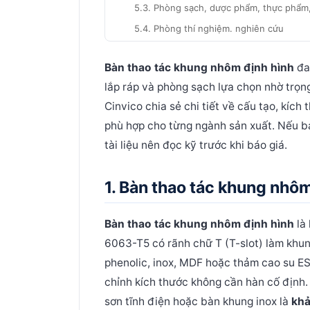
5.3. Phòng sạch, dược phẩm, thực phẩ
5.4. Phòng thí nghiệm. nghiên cứu
5.5. Line đóng gói, kiểm tra QC cuối ch
Bàn thao tác khung nhôm định hình
đan
6. Giá bàn thao tác khung nhôm định hì
lắp ráp và phòng sạch lựa chọn nhờ trọng
7. 5 tiêu chí chọn bàn thao tác khung n
Cinvico chia sẻ chi tiết về cấu tạo, kíc
8. Quy trình đặt hàng bàn thao tác khun
phù hợp cho từng ngành sản xuất. Nếu b
tài liệu nên đọc kỹ trước khi báo giá.
9. Câu hỏi thường gặp về bàn thao tác 
9.2. Khung nhôm có bị gỉ sét trong môi
1. Bàn thao tác khung nhôm 
9.3. Có thể tự lắp ráp tại xưởng không?
9.4. Thời gian sản xuất bao lâu?
Bàn thao tác khung nhôm định hình
là
9.5. Có chính sách bảo hành không?
6063-T5 có rãnh chữ T (T-slot) làm khun
9.6. Cinvico có làm bàn thao tác cho p
phenolic, inox, MDF hoặc thảm cao su ES
9.7. Có thể đặt tùy chỉnh kích thước k
chỉnh kích thước không cần hàn cố định.
10. Vì sao chọn Cinvico là đơn vị sản x
sơn tĩnh điện hoặc bàn khung inox là
khả