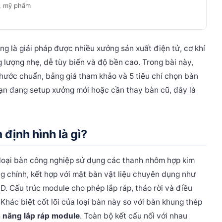
m, mỹ phẩm
uyền
g là giải pháp được nhiều xưởng sản xuất điện tử, cơ khí
nh bao nhiêu? (Bảng giá tham khảo)
 lượng nhẹ, dễ tùy biến và độ bền cao. Trong bài này,
hôm định hình phù hợp
h thước chuẩn, bảng giá tham khảo và 5 tiêu chí chọn bàn
g nhôm định hình tại Cinvico
ạn đang setup xưởng mới hoặc cần thay bàn cũ, đây là
khung nhôm định hình (FAQ)
 trường ẩm không?
định hình là gì?
 loại bàn công nghiệp sử dụng các thanh nhôm hợp kim
g chính, kết hợp với mặt bàn vật liệu chuyên dụng như
hòng sạch ISO 14644 không?
D. Cấu trúc module cho phép lắp ráp, tháo rời và điều
hông trong danh mục mẫu không?
Khác biệt cốt lõi của loại bàn này so với bàn khung thép
uất bàn thao tác khung nhôm định hình?
 năng lắp ráp module
. Toàn bộ kết cấu nối với nhau