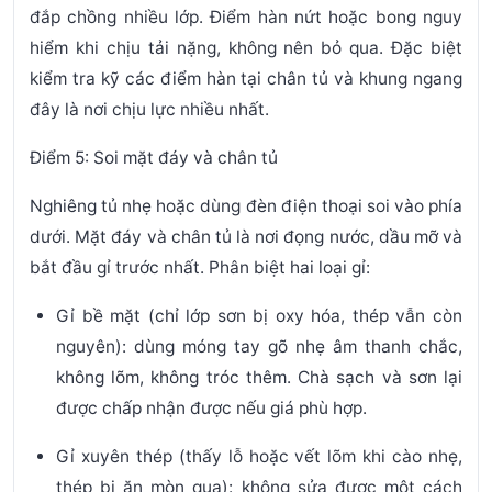
đắp chồng nhiều lớp. Điểm hàn nứt hoặc bong nguy
hiểm khi chịu tải nặng, không nên bỏ qua. Đặc biệt
kiểm tra kỹ các điểm hàn tại chân tủ và khung ngang
đây là nơi chịu lực nhiều nhất.
Điểm 5: Soi mặt đáy và chân tủ
Nghiêng tủ nhẹ hoặc dùng đèn điện thoại soi vào phía
dưới. Mặt đáy và chân tủ là nơi đọng nước, dầu mỡ và
bắt đầu gỉ trước nhất. Phân biệt hai loại gỉ:
Gỉ bề mặt
(chỉ lớp sơn bị oxy hóa, thép vẫn còn
nguyên): dùng móng tay gõ nhẹ âm thanh chắc,
không lõm, không tróc thêm. Chà sạch và sơn lại
được chấp nhận được nếu giá phù hợp.
Gỉ xuyên thép
(thấy lỗ hoặc vết lõm khi cào nhẹ,
thép bị ăn mòn qua): không sửa được một cách