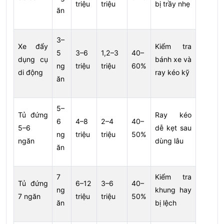
triệu
triệu
bị trầy nhẹ
ăn
3–
Xe đẩy
Kiểm tra
5
3–6
1,2–3
40–
dụng cụ
bánh xe và
ng
triệu
triệu
60%
di động
ray kéo kỹ
ăn
5–
Tủ đứng
Ray kéo
6
4–8
2–4
40–
5–6
dễ kẹt sau
ng
triệu
triệu
50%
ngăn
dùng lâu
ăn
7
Kiểm tra
Tủ đứng
6–12
3–6
40–
ng
khung hay
7 ngăn
triệu
triệu
50%
ăn
bị lệch