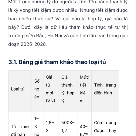
Một trong những lý do người ta tìm đến hàng thanh lý
là kỳ vọng tiết kiệm được nhiều. Nhưng tiết kiệm được
bao nhiêu thực sự? Và giá nào là hợp lý, giá nào là
bẫy? Dưới đây là dữ liệu tham khảo thực tế từ thị
trường miền Bắc, Hà Nội và các tỉnh lân cận trong giai
đoạn 2025–2026.
3.1. Bảng giá tham khảo theo loại tủ
Giá
Giá
Mức
Số
tủ
thanh
tiết
Tình trạng
Loại tủ
ng
mới
lý hợp
kiệ
điển hình
ăn
(VN)
lý
m
1–
1,5–
500K–
Còn dùng
Tủ mini
3
40–
3
1,2
được, hay
để bàn
ng
67%