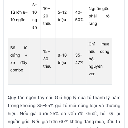
8–
10–
Nguồn gốc
Tủ lớn 8–
10
5–12
40–
20
phải rõ
10 ngăn
ng
triệu
50%
triệu
ràng
ăn
Chỉ mua
Bộ tủ
15–
nếu cùng
đứng +
8–18
35–
30
bộ,
xe đẩy
triệu
47%
triệu
nguyên
combo
vẹn
Quy tắc ngón tay cái:
Giá hợp lý của tủ thanh lý nằm
trong khoảng
35–55% giá tủ mới cùng loại và thương
hiệu
. Nếu giá dưới 25% có vấn đề khuất, hỏi kỹ lại
nguồn gốc. Nếu giá trên 60% không đáng mua, đầu tư