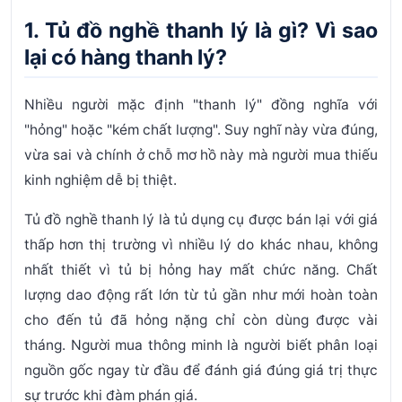
6.1. Các kênh tìm mua theo mức độ tin cậy
1. Tủ đồ nghề thanh lý là gì? Vì sao
6.2. Những điều phải xác nhận trước khi đặt cọc
lại có hàng thanh lý?
bất kỳ đồng nào
7. Câu hỏi thường gặp về tủ đồ nghề thanh lý
Nhiều người mặc định "thanh lý" đồng nghĩa với
Kết luận
"hỏng" hoặc "kém chất lượng". Suy nghĩ này vừa đúng,
vừa sai và chính ở chỗ mơ hồ này mà người mua thiếu
kinh nghiệm dễ bị thiệt.
Tủ đồ nghề thanh lý
là tủ dụng cụ được bán lại với giá
thấp hơn thị trường vì nhiều lý do khác nhau, không
nhất thiết vì tủ bị hỏng hay mất chức năng. Chất
lượng dao động rất lớn từ tủ gần như mới hoàn toàn
cho đến tủ đã hỏng nặng chỉ còn dùng được vài
tháng. Người mua thông minh là người biết
phân loại
nguồn gốc ngay từ đầu
để đánh giá đúng giá trị thực
sự trước khi đàm phán giá.