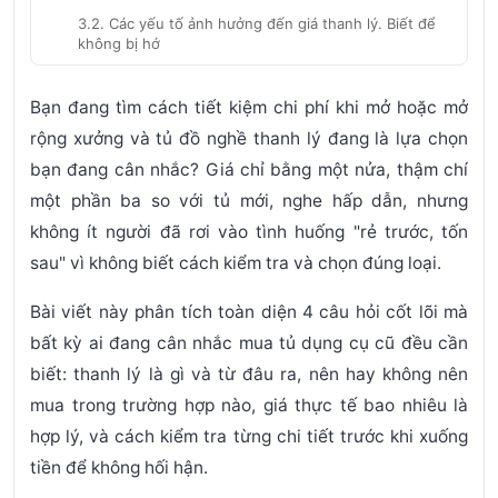
3.2. Các yếu tố ảnh hưởng đến giá thanh lý. Biết để
không bị hớ
3.3. Khi nào giá thanh lý không tiết kiệm thực sự?
Bạn đang tìm cách tiết kiệm chi phí khi mở hoặc mở
4. Checklist kiểm tra tủ đồ nghề thanh lý trước khi
mua và 20 điểm không được bỏ qua
rộng xưởng và
tủ đồ nghề thanh lý
đang là lựa chọn
bạn đang cân nhắc? Giá chỉ bằng một nửa, thậm chí
4.1. Nhóm kiểm tra khung và kết cấu tổng thể (5
điểm)
một phần ba so với tủ mới, nghe hấp dẫn, nhưng
4.2. Nhóm kiểm tra ngăn kéo và cơ cấu trượt (6
không ít người đã rơi vào tình huống "rẻ trước, tốn
điểm)
sau" vì không biết cách kiểm tra và chọn đúng loại.
4.3. Nhóm kiểm tra khóa và phụ kiện (4 điểm)
Bài viết này phân tích toàn diện 4 câu hỏi cốt lõi mà
4.4. Nhóm kiểm tra bề mặt và sơn (3 điểm)
bất kỳ ai đang cân nhắc mua
tủ dụng cụ cũ
đều cần
4.5. Bước cuối. Tính tổng chi phí thực tế trước khi
quyết định (2 điểm)
biết:
thanh lý là gì và từ đâu ra
,
nên hay không nên
5. So sánh toàn diện: Tủ đồ nghề thanh lý và tủ
mua trong trường hợp nào
,
giá thực tế bao nhiêu là
mới sản xuất trong nước
hợp lý
, và
cách kiểm tra từng chi tiết trước khi xuống
6. Mua tủ đồ nghề thanh lý ở đâu uy tín? Kênh nào
tiền
để không hối hận.
an toàn nhất?