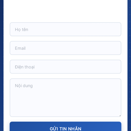
Hãy để lại thông tin và nhận ngay ưu đãi BẤT NGỜ với
CHIẾT KHẤU LÊN TỚI 10% trên tổng giá trị đơn hàng!
GỬI TIN NHẮN