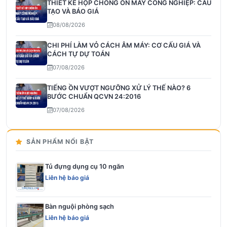
THIẾT KẾ HỘP CHỐNG ỒN MÁY CÔNG NGHIỆP: CẤU
TẠO VÀ BÁO GIÁ
08/08/2026
CHI PHÍ LÀM VỎ CÁCH ÂM MÁY: CƠ CẤU GIÁ VÀ
CÁCH TỰ DỰ TOÁN
07/08/2026
TIẾNG ỒN VƯỢT NGƯỠNG XỬ LÝ THẾ NÀO? 6
BƯỚC CHUẨN QCVN 24:2016
07/08/2026
SẢN PHẨM NỔI BẬT
Tủ đựng dụng cụ 10 ngăn
Liên hệ báo giá
Bàn nguội phòng sạch
Liên hệ báo giá