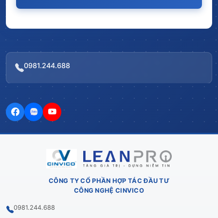
0981.244.688
CÔNG TY CỔ PHẦN HỢP TÁC ĐẦU TƯ
CÔNG NGHỆ CINVICO
0981.244.688