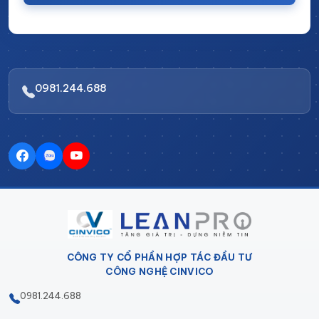
Tiêu
Sơn tĩnh điện ≥60 micron /
Sơn thông
chuẩn bề
Ra ≤0.8μm (inox)
thường
mặt
Vách treo dụng cụ, ESD,
Phụ kiện
đèn LED, ổ cắm công
Không có
0981.244.688
tích hợp
nghiệp
Tuổi thọ
10–20 năm
2–5 năm
Khi nào cần đầu tư bàn thao tác công nghiệp ngay?
Xưởng của bạn đang ở một trong những tình huống dưới
đây thì việc chờ thêm đang gây thiệt hại thực tế mỗi
ngày:
Khách hàng FDI hoặc tập đoàn (Vinfast, Samsung,
CÔNG TY CỔ PHẦN HỢP TÁC ĐẦU TƯ
Canon) thông báo sẽ vào audit xưởng trong 30–60
CÔNG NGHỆ CINVICO
ngày tiêu chí 5S về bàn làm việc là một trong những
0981.244.688
điểm đầu tiên bị chấm điểm