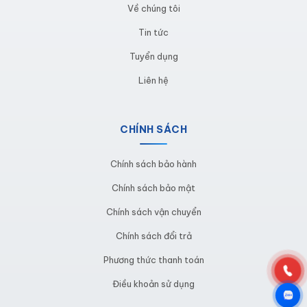
Về chúng tôi
Tin tức
Tuyển dụng
Liên hệ
CHÍNH SÁCH
Chính sách bảo hành
2. 7 Loại bàn thao tác phổ biến. Thông số
Chính sách bảo mật
kỹ thuật chi tiết
Chính sách vận chuyển
Cinvico sản xuất 7 dòng bàn thao tác chính với thông
Chính sách đổi trả
số kỹ thuật cụ thể. Đọc kỹ phần này để xác định đúng
Phương thức thanh toán
loại cần dùng trước khi liên hệ báo giá giúp tiết kiệm
thời gian cho cả hai bên.
Điều khoản sử dụng