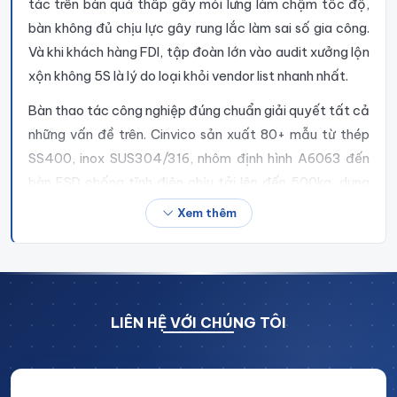
tác trên bàn quá thấp gây mỏi lưng làm chậm tốc độ,
bàn không đủ chịu lực gây rung lắc làm sai số gia công.
Và khi khách hàng FDI, tập đoàn lớn vào audit xưởng lộn
xộn không 5S là lý do loại khỏi vendor list nhanh nhất.
Bàn thao tác công nghiệp
đúng chuẩn giải quyết tất cả
những vấn đề trên. Cinvico sản xuất 80+ mẫu từ thép
SS400, inox SUS304/316, nhôm định hình A6063 đến
bàn ESD chống tĩnh điện chịu tải lên đến 500kg, dung
sai gia công ±0.1mm, gia công hoàn toàn theo bản vẽ,
Xem thêm
giao hàng 7–15 ngày tại xưởng Hoài Đức, Hà Nội.
1. Bàn thao tác công nghiệp là gì? Phân
biệt với bàn thông thường
LIÊN HỆ VỚI CHÚNG TÔI
Bàn thao tác công nghiệp
là bàn chuyên dụng được
thiết kế cho môi trường sản xuất: tải trọng cao, kết cấu
cứng vững theo tiêu chuẩn kỹ thuật, vật liệu phù hợp
từng ngành (cơ khí, điện tử, thực phẩm, phòng sạch) và